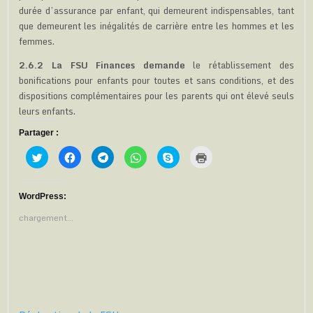
durée d’assurance par enfant, qui demeurent indispensables, tant
que demeurent les inégalités de carrière entre les hommes et les
femmes.
2.6.2 La FSU Finances demande
le rétablissement des
bonifications pour enfants pour toutes et sans conditions, et des
dispositions complémentaires pour les parents qui ont élevé seuls
leurs enfants.
Partager :
C
C
C
C
C
C
l
l
l
l
l
l
i
i
i
i
i
i
q
q
q
q
q
q
u
u
u
u
u
u
e
e
e
e
e
e
WordPress:
z
z
z
z
z
r
p
p
p
p
p
p
chargement…
o
o
o
o
o
o
u
u
u
u
u
u
r
r
r
r
r
r
p
p
p
p
p
i
a
a
a
a
a
m
r
r
r
r
r
p
t
t
t
t
t
r
a
a
a
a
a
i
g
g
g
g
g
m
e
e
e
e
e
e
r
r
r
r
r
r