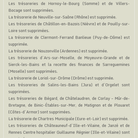
Les trésoreries de Hornoy-le-Bourg (Somme) et de Villers-
Bocage sont supprimées.
La trésorerie de Neuville-sur-Saône (Rhône) est supprimée.
Les trésoreries de Châtillon-en-Bazois (Nièvre) et de Pouilly-sur-
Loire sont supprimées.
La trésorerie de Clermont-Ferrand Banlieue (Puy-de-Dôme) est
supprimée.
La trésorerie de Nouzonville (Ardennes) est supprimée.
Les trésoreries d’Ars-sur-Moselle, de Moyeuvre-Grande et de
Sierck-les-Bains et la recette des finances de Sarreguemines
(Moselle) sont supprimées.
La trésorerie de Loriol-sur-Drôme (Drôme) est supprimée.
Les trésoreries de Salins-les-Bains (Jura) et d’Orgelet sont
supprimées.
Les trésoreries de Bégard, de Châtelaudren, de Corlay – Mûr-de-
Bretagne, de Binic-Étables-sur-Mer, de Matignon et de Plouaret
(Côtes-d’Armor) sont supprimées.
La trésorerie de Chartres Municipale (Eure-et-Loir) est supprimée.
Les trésoreries de Châteauneuf-d’Ille-et-Vilaine, de Janzé et de
Rennes Centre hospitalier Guillaume Régnier (Ille-et-Vilaine) sont