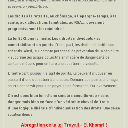
compte d’engagement citoyen
» et «
les droits de mon compte
pré­vention pénibilité
».
Les droits à la retraite, au chômage, à l’épargne-temps, à la
santé, aux allocations familiales, au RSA… devraient
progressivement les rejoindre !
La loi El Khomri y incite. Les « droits individuels » se
comptabilisent en points.
D’une part, les droits collectifs sont
anéantis. Ainsi, le « compte personnel de prévention de la pénibilité
» supprime les acquis collectifs en matière de dangero­sité de
certains métiers pour en faire une question individuelle.
D’autre part, puisqu’il s’agit de points, ils peuvent s’utiliser en
passant d’une utili­sation à une autre. Demain, des points chô­mage
pourraient servir pour « se payer » une formation. Ou inversement.
On est donc bien loin d’une simple « coquille vide » sans
danger mais bien en face d’un véritable cheval de Troie
d’une logique libérale d’individualisation des droits.
Une seule
solution donc :
Abrogation de la loi Travail – El Khomri !