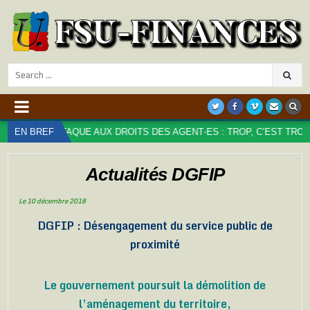
Search
for:
UX DROITS DES AGENT⋅ES : TROP, C’EST TROP !
EN BREF
2024-09-20
Actualités DGFIP
Le 10 décembre 2018
DGFIP : Désengagement du service public de
proximité
Le gouvernement poursuit la démolition de
l’aménagement du territoire,