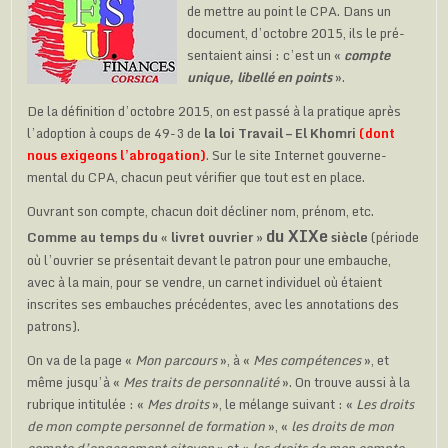
de mettre au point le CPA. Dans un
document, d’octobre 2015, ils le pré­
sentaient ainsi : c’est un «
compte
unique, libellé en points
».
De la définition d’octobre 2015, on est passé à la pratique après
l’adoption à coups de 49-3 de
la loi Travail – El Khomri
(dont
nous exigeons l’abrogation)
. Sur le site Internet gouverne­
mental du CPA, chacun peut vérifier que tout est en place.
Ouvrant son compte, chacun doit décliner nom, prénom, etc.
du XIXe
Comme au temps du « livret ouvrier »
siècle
(période
où l’ouvrier se présentait devant le patron pour une embauche,
avec à la main, pour se vendre, un carnet individuel où étaient
inscrites ses embauches précé­dentes, avec les annotations des
patrons).
On va de la page «
Mon parcours
», à «
Mes compétences
», et
même jusqu’à «
Mes traits de personnalité
». On trouve aussi à la
rubrique intitulée : «
Mes droits
», le mélange suivant : «
Les droits
de mon compte personnel de formation
», «
les droits de mon