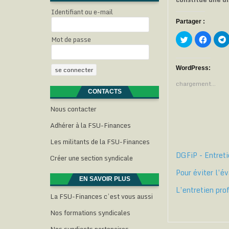
Identifiant ou e-mail
Partager :
C
C
Mot de passe
l
l
l
i
i
i
q
q
u
u
e
e
WordPress:
z
z
p
p
chargement…
o
o
CONTACTS
u
u
r
r
p
p
Nous contacter
a
a
r
r
t
t
t
Adhérer à la FSU-Finances
a
a
g
g
Les militants de la FSU-Finances
e
e
r
r
DGFiP - Entret
s
s
Créer une section syndicale
u
u
r
r
Pour éviter l’év
T
F
w
a
EN SAVOIR PLUS
i
c
l
L’entretien pro
t
e
La FSU-Finances c’est vous aussi
t
b
e
o
r
o
Nos formations syndicales
(
k
o
(
(
u
o