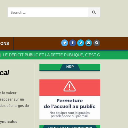
Search
for:
IONS
DÉFICIT PUBLIC ET LA DETTE PUBLIQUE, C’EST GRAVE, DOCTEUR ?
NRP
cal
e la valeur
 reposer sur un
t des décharges de
syndicales