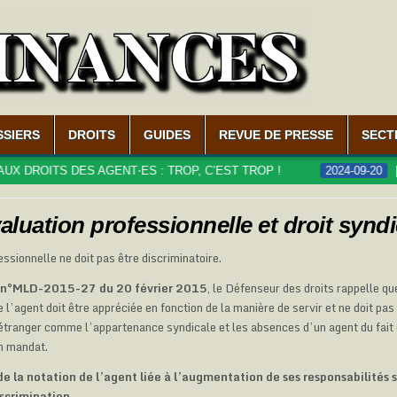
SSIERS
DROITS
GUIDES
REVUE DE PRESSE
SECT
OITS DES AGENT⋅ES : TROP, C’EST TROP !
2024-09-20
LE 
aluation professionnelle et droit syndi
ssionnelle ne doit pas être discriminatoire.
n n°MLD-2015-27 du 20 février 2015
, le Défenseur des droits rappelle qu
 l’agent doit être appréciée en fonction de la manière de servir et ne doit pas
st étranger comme l’appartenance syndicale et les absences d’un agent du fai
on mandat.
e la notation de l’agent liée à l’augmentation de ses responsabilités 
scrimination.