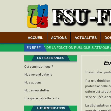
ACCUEIL
ACTIONS
ACTUALITÉS
DO
QUÉ – LE MINISTÈRE DE LA FONCTION PUBLIQUE S’ATTAQUE AUX DR
EN BREF
LA FSU-FINANCES
Ev
Qui sommes-nous ?
L’évaluation profe
Nos revendications
Par une
décisio
Nos actions
professionnelle de
Notre newsletter
critère qui lui e
service liées à s
L’espace des adhérents
La dégradation d
AUTHENTIFICATION
constitue une di