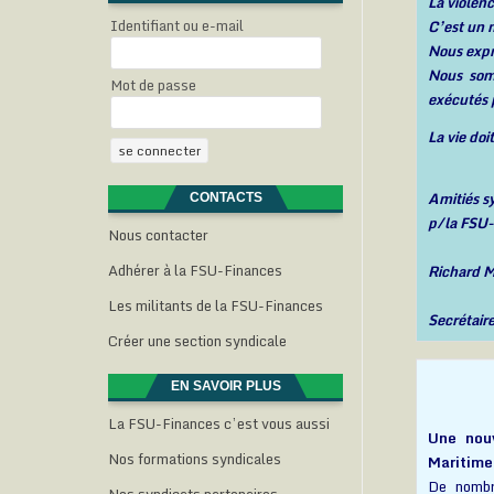
La violen
Identifiant ou e-mail
C’est un m
Nous expr
Nous somm
Mot de passe
exécutés p
La vie do
Amitiés s
CONTACTS
p/la FS
Nous contacter
Adhérer à la FSU-Finances
Richard
Les militants de la FSU-Finances
Secrétair
Créer une section syndicale
EN SAVOIR PLUS
La FSU-Finances c’est vous aussi
Une nouv
Nos formations syndicales
Maritime
De nombre