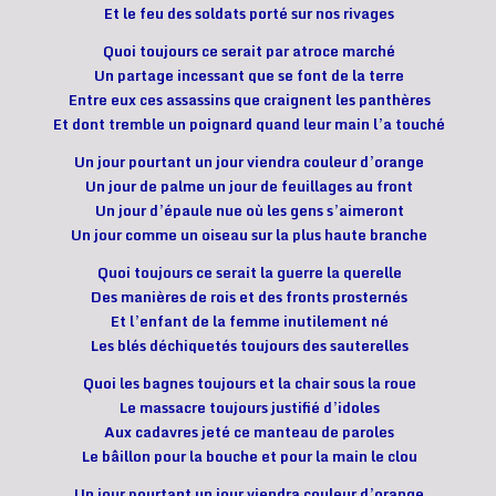
Et le feu des soldats porté sur nos rivages
Quoi toujours ce serait par atroce marché
Un partage incessant que se font de la terre
Entre eux ces assassins que craignent les panthères
Et dont tremble un poignard quand leur main l’a touché
Un jour pourtant un jour viendra couleur d’orange
Un jour de palme un jour de feuillages au front
Un jour d’épaule nue où les gens s’aimeront
Un jour comme un oiseau sur la plus haute branche
Quoi toujours ce serait la guerre la querelle
Des manières de rois et des fronts prosternés
Et l’enfant de la femme inutilement né
Les blés déchiquetés toujours des sauterelles
Quoi les bagnes toujours et la chair sous la roue
Le massacre toujours justifié d’idoles
Aux cadavres jeté ce manteau de paroles
Le bâillon pour la bouche et pour la main le clou
Un jour pourtant un jour viendra couleur d’orange