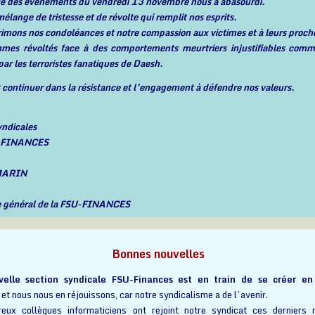
ce des événements du vendredi 13 novembre nous a abasourdi.
élange de tristesse et de révolte qui remplit nos esprits.
imons nos condoléances et notre compassion aux victimes et à leurs proch
es révoltés face à des comportements meurtriers injustifiables comm
ar les terroristes fanatiques de Daesh.
it continuer dans la résistance et l’engagement à défendre nos valeurs.
yndicales
U-FINANCES
 MARIN
e général de la FSU-FINANCES
Bonnes nouvelles
elle section syndicale FSU-Finances est en train de se créer en
et nous nous en réjouissons, car notre syndicalisme a de l’avenir.
ux collègues informaticiens ont rejoint notre syndicat ces derniers 