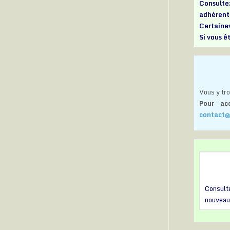
Consulte
adhérent
Certaines
Si vous ê
Vous y tr
Pour ac
contact@
Consul
nouveaut