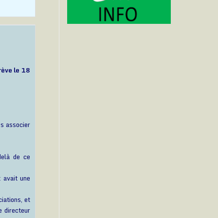
rève le 18
us associer
delà de ce
t avait une
iations, et
e directeur