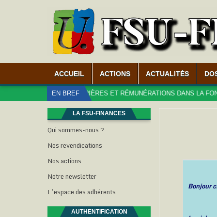
ACCUEIL
ACTIONS
ACTUALITÉS
DO
06-19
CARRIÈRES ET RÉMUNÉRATIONS DANS LA FONCTION PUBLI
EN BREF
LA FSU-FINANCES
Qui sommes-nous ?
Nos revendications
Nos actions
Notre newsletter
Bonjour c
L’espace des adhérents
AUTHENTIFICATION