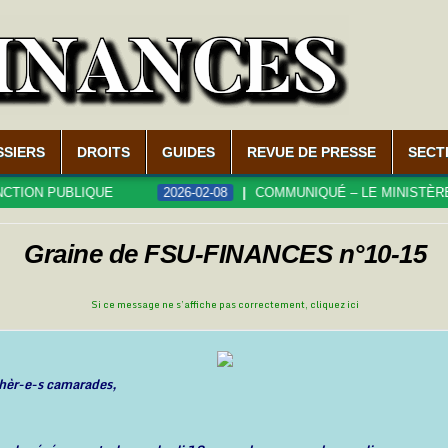
SSIERS
DROITS
GUIDES
REVUE DE PRESSE
SECT
QUE
2026-02-08
COMMUNIQUÉ – LE MINISTÈRE DE LA FONCT
Graine de FSU-FINANCES n°10-15
Si ce message ne s’affiche pas correctement,
cliquez ici
hèr-e-s camarades,