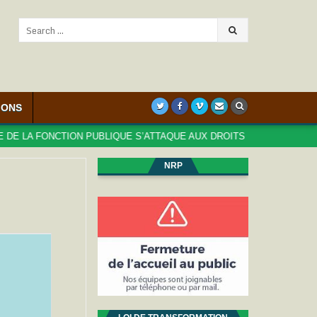
Search
for:
IONS
ION PUBLIQUE S’ATTAQUE AUX DROITS DES AGENT⋅ES : TROP, C’EST
NRP