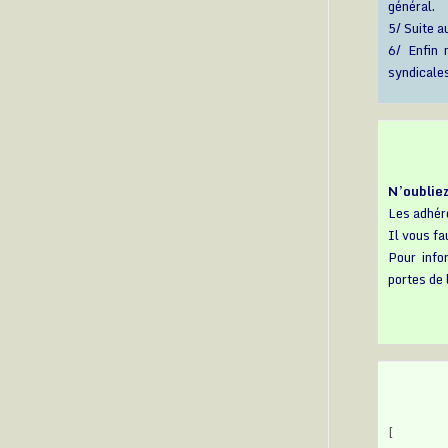
général.
5/ Suite 
6/ Enfin 
syndicales
N’oubliez
Les adhére
Il vous fa
Pour info
portes de 
[