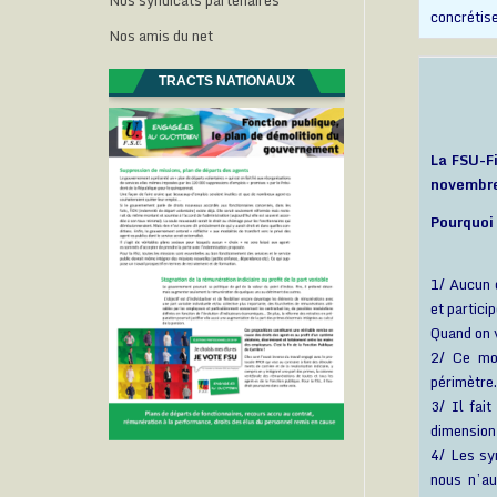
Nos syndicats partenaires
concrétise
Nos amis du net
TRACTS NATIONAUX
La FSU-Fi
novembr
Pourquoi
1/ Aucun 
et partici
Quand on v
2/ Ce mo
périmètre
3/ Il fai
dimension 
4/ Les sy
nous n’au