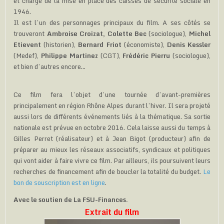
et chargé de la mise en place des caisses de sécurité sociale en
1946.
Il est l’un des personnages principaux du film. A ses côtés se
trouveront
Ambroise Croizat,
Colette Bec
(sociologue),
Michel
Etievent
(historien),
Bernard Friot
(économiste),
Denis Kessler
(Medef),
Philippe Martinez
(CGT),
Frédéric Pierru
(sociologue),
et bien d’autres encore…
Ce film fera l’objet d’une tournée d’avant-premières
principalement en région Rhône Alpes durant l’hiver. Il sera projeté
aussi lors de différents événements liés à la thématique. Sa sortie
nationale est prévue en octobre 2016. Cela laisse aussi du temps à
Gilles Perret (réalisateur) et à Jean Bigot (producteur) afin de
préparer au mieux les réseaux associatifs, syndicaux et politiques
qui vont aider à faire vivre ce film. Par ailleurs, ils poursuivent leurs
recherches de financement afin de boucler la totalité du budget.
Le
bon de souscription est en ligne
.
Avec le soutien de La FSU-Finances.
Extrait du film