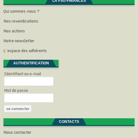
e
r
r
r
LA FSU-FINANCES
)
e
e
e
)
)
)
Qui sommes-nous ?
Nos revendications
Nos actions
Notre newsletter
L’espace des adhérents
AUTHENTIFICATION
Identifiant ou e-mail
Mot de passe
CONTACTS
Nous contacter