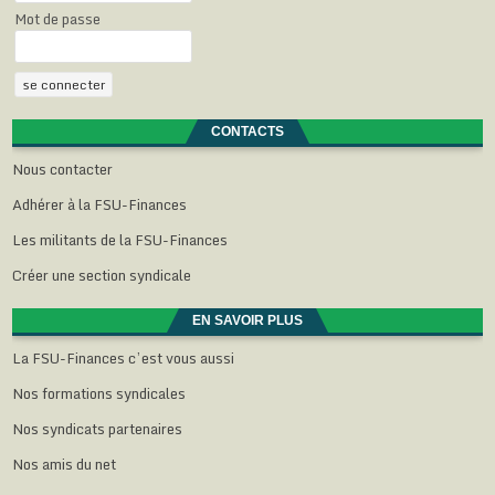
t
ê
ê
ê
e
Mot de passe
r
t
t
t
)
e
r
r
r
)
e
e
e
)
)
)
CONTACTS
Nous contacter
Adhérer à la FSU-Finances
Les militants de la FSU-Finances
Créer une section syndicale
EN SAVOIR PLUS
La FSU-Finances c’est vous aussi
Nos formations syndicales
Nos syndicats partenaires
Nos amis du net