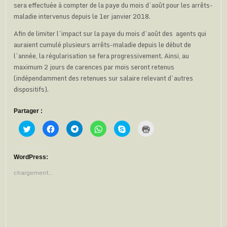
sera effectuée à compter de la paye du mois d’août pour les arrêts-
maladie intervenus depuis le 1er janvier 2018.
Afin de limiter l’impact sur la paye du mois d’août des agents qui
auraient cumulé plusieurs arrêts-maladie depuis le début de
l’année, la régularisation se fera progressivement. Ainsi, au
maximum 2 jours de carences par mois seront retenus
(indépendamment des retenues sur salaire relevant d’autres
dispositifs).
Partager :
C
C
C
C
C
C
l
l
l
l
l
l
i
i
i
i
i
i
q
q
q
q
q
q
u
u
u
u
u
u
e
e
e
e
e
e
WordPress:
z
z
z
z
z
r
p
p
p
p
p
p
chargement…
o
o
o
o
o
o
u
u
u
u
u
u
r
r
r
r
r
r
p
p
p
p
p
i
a
a
a
a
a
m
r
r
r
r
r
p
t
t
t
t
t
r
a
a
a
a
a
i
g
g
g
g
g
m