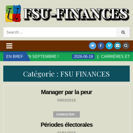
Search
for:
TION LE 29 SEPTEMBRE !
EN BREF
2026-06-19
CARRIÈRES ET RÉMUN
Catégorie :
FSU FINANCES
Manager par la peur
09/03/2018
CONSULTER...
Périodes électorales
31/01/2018