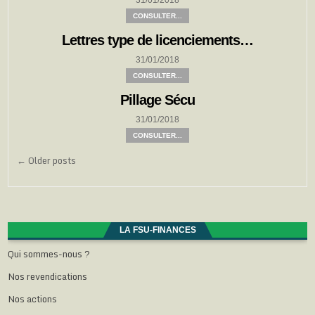
CONSULTER...
Lettres type de licenciements…
31/01/2018
CONSULTER...
Pillage Sécu
31/01/2018
CONSULTER...
Navigation
← Older posts
des
articles
LA FSU-FINANCES
Qui sommes-nous ?
Nos revendications
Nos actions