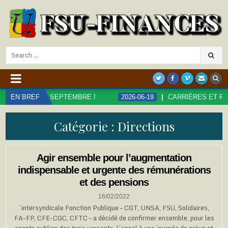
Search
for:
SEPTEMBRE !
EN BREF
2026-06-19
CARRIÈRES ET RÉMUNÉRATIONS D
Catégorie :
Directions
Agir ensemble pour l’augmentation
indispensable et urgente des rémunérations
et des pensions
16/02/2022
’intersyndicale Fonction Publique – CGT, UNSA, FSU, Solidaires,
FA-FP, CFE-CGC, CFTC – a décidé de confirmer ensemble, pour les
agents publics des trois versants, l’appel à une journée de grève et