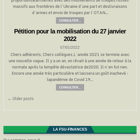
massifs aux frontières de l’Ukraine d’une part et deslivraisons
d’armes et envoi de troupes par l’OTAN…
CONSULTER...
Pétition pour la mobilisation du 27 janvier
2022
07/01/2022
Chers adhérents, Chers collègues,L’année 2021 se termine avec
une nouvelle vague. Il y a un an, on rêvait à une année de retour à la
normale après la tempête dévastatrice de2020. Il n’en fut rien.
Encore une année très particulière et laissera un goût inachevé :
lapandémie de Covid 19…
CONSULTER...
Navigation
← Older posts
des
articles
LA FSU-FINANCES
Qui sommes-nous ?