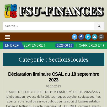
Search
for:
SEPTEMBRE !
EN BREF
2026-06-19
CARRIÈRES ET RÉMUNÉRATIONS D
Catégorie :
Sections locales
Déclaration liminaire CSAL du 18 septembre
2023
03/10/2023
CADRE D’OBJECTIFS ET DE MOYENS(COM) DGFIP 2023/2027
L’obstination joyeuse de la DG, les risques psycho-sociaux pour les
agents, et le recul du service public pour la société La présentation
(vidéo et lettre) du directeur général, M. FOURNEL, comme l’avant-