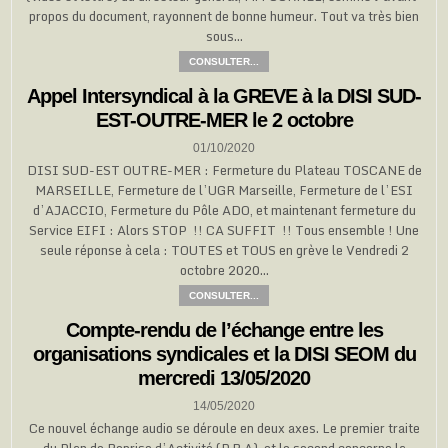
propos du document, rayonnent de bonne humeur. Tout va très bien
sous…
CONSULTER...
Appel Intersyndical à la GREVE à la DISI SUD-
EST-OUTRE-MER le 2 octobre
01/10/2020
DISI SUD-EST OUTRE-MER : Fermeture du Plateau TOSCANE de
MARSEILLE, Fermeture de l’UGR Marseille, Fermeture de l’ESI
d’AJACCIO, Fermeture du Pôle ADO, et maintenant fermeture du
Service EIFI : Alors STOP !! CA SUFFIT !! Tous ensemble ! Une
seule réponse à cela : TOUTES et TOUS en grève le Vendredi 2
octobre 2020…
CONSULTER...
Compte-rendu de l’échange entre les
organisations syndicales et la DISI SEOM du
mercredi 13/05/2020
14/05/2020
Ce nouvel échange audio se déroule en deux axes. Le premier traite
du Plan de Reprise d’Activité (P.R.A), et le second concerne la