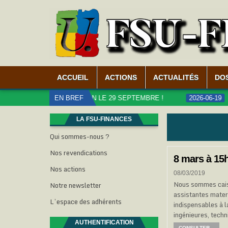
ACCUEIL
ACTIONS
ACTUALITÉS
DO
UBLICS, MOBILISATION LE 29 SEPTEMBRE !
EN BREF
2026-06-19
CAR
LA FSU-FINANCES
Qui sommes-nous ?
Nos revendications
8 mars à 15h
Nos actions
08/03/2019
Nous sommes caissi
Notre newsletter
assistantes mater
L’espace des adhérents
indispensables à l
ingénieures, tech
AUTHENTIFICATION
CONSULTER...