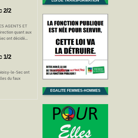
LOI DE TRANSFORMATION
c 2/2
ES AGENTS ET
irection quant aux
Sec ont décidé…
c 1/2
Noisy-le-Sec ont
lles du faux
EGALITE FEMMES-HOMMES