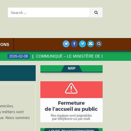
Search
for:
IONS
026-02-08
COMMUNIQUÉ – LE MINISTÈRE DE LA FONCTION PUBLIQU
NRP
omiciles,
s métiers sont
onnue. Nous sommes
…