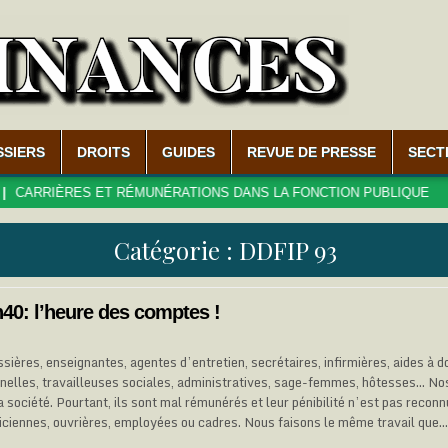
SSIERS
DROITS
GUIDES
REVUE DE PRESSE
SECT
RIÈRES ET RÉMUNÉRATIONS DANS LA FONCTION PUBLIQUE
2
Catégorie :
DDFIP 93
40: l’heure des comptes !
ères, enseignantes, agentes d’entretien, secrétaires, infirmières, aides à d
nelles, travailleuses sociales, administratives, sage-femmes, hôtesses… No
a société. Pourtant, ils sont mal rémunérés et leur pénibilité n’est pas rec
niciennes, ouvrières, employées ou cadres. Nous faisons le même travail que