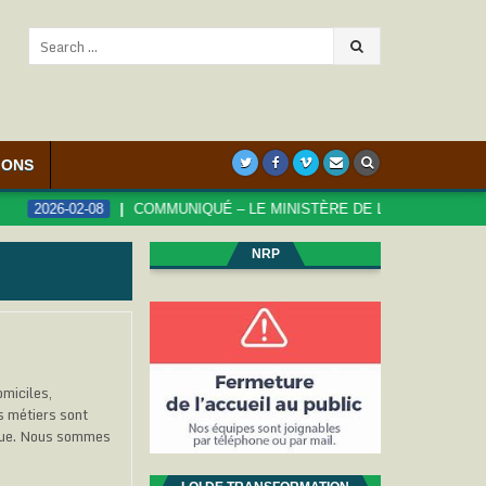
Search
for:
IONS
026-02-08
COMMUNIQUÉ – LE MINISTÈRE DE LA FONCTION PUBLIQU
NRP
omiciles,
s métiers sont
onnue. Nous sommes
…