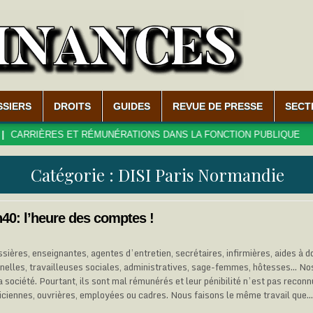
SSIERS
DROITS
GUIDES
REVUE DE PRESSE
SECT
RIÈRES ET RÉMUNÉRATIONS DANS LA FONCTION PUBLIQUE
2
Catégorie :
DISI Paris Normandie
40: l’heure des comptes !
ères, enseignantes, agentes d’entretien, secrétaires, infirmières, aides à d
nelles, travailleuses sociales, administratives, sage-femmes, hôtesses… No
a société. Pourtant, ils sont mal rémunérés et leur pénibilité n’est pas rec
niciennes, ouvrières, employées ou cadres. Nous faisons le même travail que