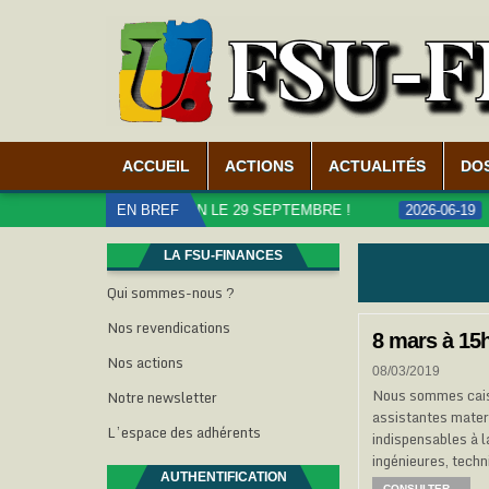
ACCUEIL
ACTIONS
ACTUALITÉS
DO
UBLICS, MOBILISATION LE 29 SEPTEMBRE !
EN BREF
2026-06-19
CAR
LA FSU-FINANCES
Qui sommes-nous ?
Nos revendications
8 mars à 15h
Nos actions
08/03/2019
Nous sommes caissi
Notre newsletter
assistantes mater
L’espace des adhérents
indispensables à l
ingénieures, tech
AUTHENTIFICATION
CONSULTER...