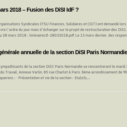
ars 2018 – Fusion des DiSI IdF ?
ganisations Syndicales (FSU Finances, Solidaires et CGT) ont demandé lors
vre l’ordre du jour mais d’échanger sur le projet de restructuration des DiSI.
du 28 mars 2018 : liminairectl-28032018.pdf Le 15 mars dernier, des respo
énérale annuelle de la section DiSI Paris Normandi
sympathisants de la section DiSI Paris Normandie se rencontreront le mard
 du Travail, Annexe Varlin, 85 rue Charlot à Paris 3ème arrondissement de 9
uerons : · Présentation et vie de la section : Elu(e)s,…