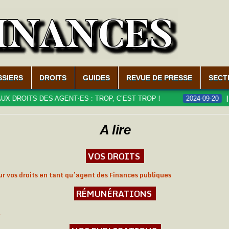
SSIERS
DROITS
GUIDES
REVUE DE PRESSE
SECT
ITS DES AGENT⋅ES : TROP, C’EST TROP !
2024-09-20
LE D
A lire
VOS DROITS
ur vos droits en tant qu’agent des Finances publiques
RÉMUNÉRATIONS
R