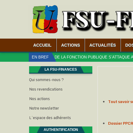
ACCUEIL
ACTIONS
ACTUALITÉS
DO
QUÉ – LE MINISTÈRE DE LA FONCTION PUBLIQUE S’ATTAQUE AUX DRO
EN BREF
LA FSU-FINANCES
Qui sommes-nous ?
Nos revendications
Nos actions
Tout savoir s
Notre newsletter
L’espace des adhérents
Dossier PPC
AUTHENTIFICATION