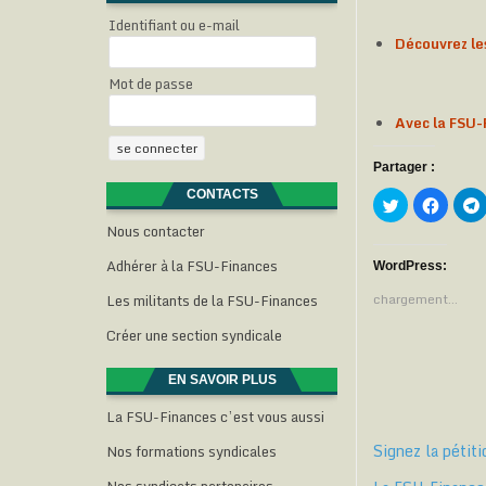
Identifiant ou e-mail
Découvrez le
Mot de passe
Avec la FSU-F
Partager :
CONTACTS
C
C
l
l
l
i
i
i
Nous contacter
q
q
u
u
Adhérer à la FSU-Finances
e
e
WordPress:
z
z
p
p
Les militants de la FSU-Finances
chargement…
o
o
u
u
r
r
Créer une section syndicale
p
p
a
a
r
r
EN SAVOIR PLUS
t
t
t
a
a
g
g
La FSU-Finances c’est vous aussi
e
e
r
r
Signez la pétit
Nos formations syndicales
s
s
u
u
r
r