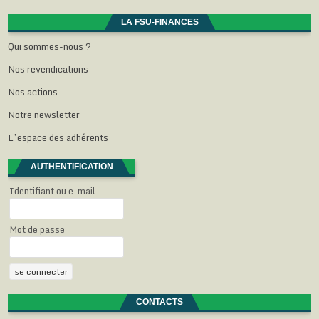
t
ê
ê
ê
e
r
t
t
t
)
e
r
r
r
LA FSU-FINANCES
)
e
e
e
)
)
)
Qui sommes-nous ?
Nos revendications
Nos actions
Notre newsletter
L’espace des adhérents
AUTHENTIFICATION
Identifiant ou e-mail
Mot de passe
CONTACTS