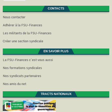
r
t
t
t
)
e
r
r
r
)
e
e
e
CONTACTS
)
)
)
Nous contacter
Adhérer à la FSU-Finances
Les militants de la FSU-Finances
Créer une section syndicale
EN SAVOIR PLUS
La FSU-Finances c’est vous aussi
Nos formations syndicales
Nos syndicats partenaires
Nos amis du net
TRACTS NATIONAUX