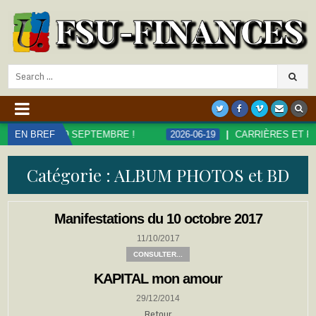
Search
for:
ION LE 29 SEPTEMBRE !
EN BREF
2026-06-19
CARRIÈRES ET RÉMUN
Catégorie :
ALBUM PHOTOS et BD
Manifestations du 10 octobre 2017
11/10/2017
CONSULTER...
KAPITAL mon amour
29/12/2014
Retour