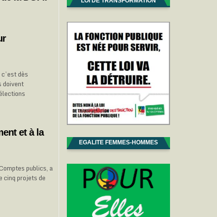
LOI DE TRANSFORMATION
ur
 c’est dès
s doivent
élections
ment et à la
EGALITE FEMMES-HOMMES
Comptes publics, a
 cinq projets de