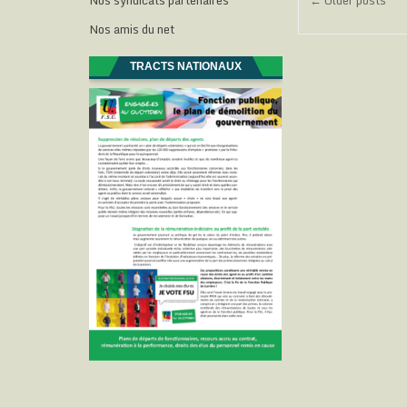
Navigat
Nos syndicats partenaires
← Older posts
des
Nos amis du net
articles
TRACTS NATIONAUX