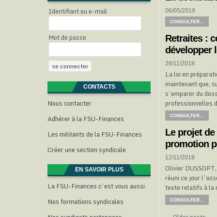
Identifiant ou e-mail
06/05/2019
CONSULTER...
Mot de passe
Retraites : 
développer l
28/11/2018
La loi en préparat
maintenant que, su
CONTACTS
s’emparer du dossi
Nous contacter
professionnelles
CONSULTER...
Adhérer à la FSU-Finances
Le projet de 
Les militants de la FSU-Finances
promotion p
Créer une section syndicale
12/11/2018
Olivier DUSSOPT, 
EN SAVOIR PLUS
réuni ce jour l’a
La FSU-Finances c’est vous aussi
texte relatifs à l
Nos formations syndicales
CONSULTER...