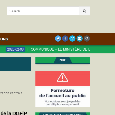
Search
for:
IONS
026-02-08
COMMUNIQUÉ – LE MINISTÈRE DE LA FONCTION PUBLIQUE
NRP
tration centrale
 de la DGFiP