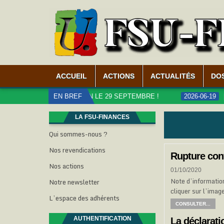
ACCUEIL
ACTIONS
ACTUALITÉS
DO
BLICS, MOBILISATION LE 29 SEPTEMBRE !
EN BREF
2026-06-19
CAR
LA FSU-FINANCES
Qui sommes-nous ?
Nos revendications
Rupture con
Nos actions
01/10/2020
Note d’information
Notre newsletter
cliquer sur l’imag
L’espace des adhérents
CONSULTER...
AUTHENTIFICATION
La déclarati