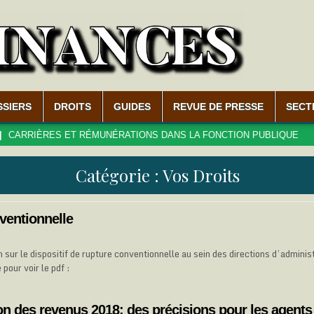
SSIERS
DROITS
GUIDES
REVUE DE PRESSE
SECT
RIÈRES ET RÉMUNÉRATIONS DANS LA FONCTION PUBLIQUE
2
Catégorie :
Vos Droits
ventionnelle
 sur le dispositif de rupture conventionnelle au sein des directions d’adminis
e pour voir le pdf :
on des revenus 2018: des précisions pour les agents