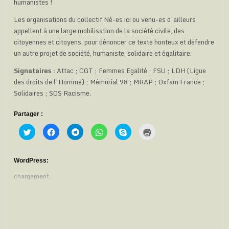
humanistes !
Les organisations du collectif Né-es ici ou venu-es d’ailleurs
appellent à une large mobilisation de la société civile, des
citoyennes et citoyens, pour dénoncer ce texte honteux et défendre
un autre projet de société, humaniste, solidaire et égalitaire.
Signataires :
Attac ; CGT ; Femmes Egalité ; FSU ; LDH (Ligue
des droits de l’Homme) ; Mémorial 98 ; MRAP ; Oxfam France ;
Solidaires ; SOS Racisme.
Partager :
C
C
C
C
C
C
l
l
l
l
l
l
i
i
i
i
i
i
q
q
q
q
q
q
u
u
u
u
u
u
e
e
e
e
e
e
WordPress:
z
z
z
z
z
r
p
p
p
p
p
p
chargement…
o
o
o
o
o
o
u
u
u
u
u
u
r
r
r
r
r
r
p
p
p
p
p
i
a
a
a
a
a
m
r
r
r
r
r
p
t
t
t
t
t
r
a
a
a
a
a
i
g
g
g
g
g
m