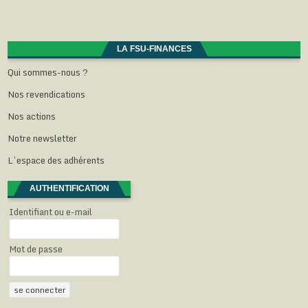
t
ê
ê
ê
e
r
t
t
t
)
e
r
r
r
)
e
e
e
)
)
)
LA FSU-FINANCES
Qui sommes-nous ?
Nos revendications
Nos actions
Notre newsletter
L’espace des adhérents
AUTHENTIFICATION
Identifiant ou e-mail
Mot de passe