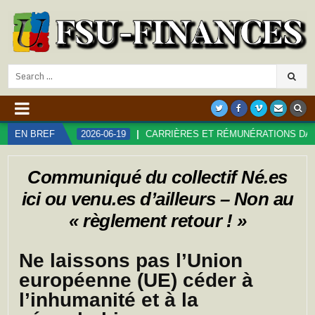
Search
for:
!
EN BREF
2026-06-19
CARRIÈRES ET RÉMUNÉRATIONS DANS LA FON
Communiqué du collectif Né.es
ici ou venu.es d’ailleurs – Non au
« règlement retour ! »
Ne laissons pas l’Union
européenne (UE) céder à
l’inhumanité et à la