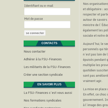
Nos organisations 
Identifiant ou e-mail
et obligatoire : a
respecter et parti
Mot de passe
autour de savoirs
ministre de l’Édu
également les pol
sociale et notre 
Aujourd’hui, le s
CONTACTS
personnels qui tém
Nous contacter
n’est pas loin de
Adhérer à la FSU-Finances
épuisés pendant q
multiplie les prov
Les militants de la FSU-Finances
quotidien suscite
Créer une section syndicale
sont pas amélioré
vraiment agir.
EN SAVOIR PLUS
La mise en place 
La FSU-Finances c’est vous aussi
En effet, ce choc
gouvernement. Ins
Nos formations syndicales
à l’image des gro