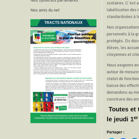
Nos syndicats partenaires
scolaires. C’est 
labellisation des
Nos amis du net
standardisées à to
TRACTS NATIONAUX
Nos organisation
personnels à la gr
protégés. Ils doi
élèves, les accuei
citoyennes et cit
Nous exigeons en 
autour de mesures
statut de fonctio
baisse des effect
demandons au mini
construire des en
Toutes et 
er
le jeudi 1
Partager :