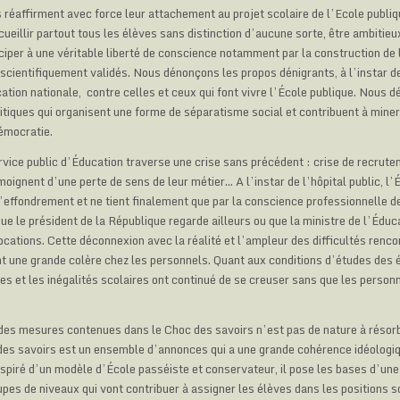
réaffirment avec force leur attachement au projet scolaire de l’Ecole publiqu
ccueillir partout tous les élèves sans distinction d’aucune sorte, être ambitie
ciper à une véritable liberté de conscience notamment par la construction de l
 scientifiquement validés. Nous dénonçons les propos dénigrants, à l’instar d
cation nationale, contre celles et ceux qui font vivre l’École publique. Nous 
itiques qui organisent une forme de séparatisme social et contribuent à miner
démocratie.
ervice public d’Éducation traverse une crise sans précédent : crise de recrut
oignent d’une perte de sens de leur métier… A l’instar de l’hôpital public, l’
 l’effondrement et ne tient finalement que par la conscience professionnelle 
ue le président de la République regarde ailleurs ou que la ministre de l’Éduc
ocations. Cette déconnexion avec la réalité et l’ampleur des difficultés renc
nt une grande colère chez les personnels. Quant aux conditions d’études des é
es et les inégalités scolaires ont continué de se creuser sans que les person
des mesures contenues dans le Choc des savoirs n’est pas de nature à résorb
 des savoirs est un ensemble d’annonces qui a une grande cohérence idéologiq
piré d’un modèle d’École passéiste et conservateur, il pose les bases d’une 
upes de niveaux qui vont contribuer à assigner les élèves dans les positions s