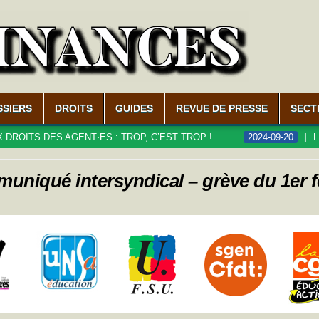
SSIERS
DROITS
GUIDES
REVUE DE PRESSE
SECT
DES AGENT⋅ES : TROP, C’EST TROP !
2024-09-20
LE DÉFIC
niqué intersyndical – grève du 1er f