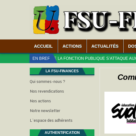
ACCUEIL
ACTIONS
ACTUALITÉS
DO
– LE MINISTÈRE DE LA FONCTION PUBLIQUE S’ATTAQUE AUX DROITS 
EN BREF
LA FSU-FINANCES
Commu
Qui sommes-nous ?
Nos revendications
Nos actions
Notre newsletter
L’espace des adhérents
AUTHENTIFICATION