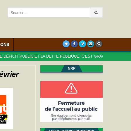
Search
for:
IONS
IT PUBLIC ET LA DETTE PUBLIQUE, C’EST GRAVE, DOCTEUR ?
NRP
évrier