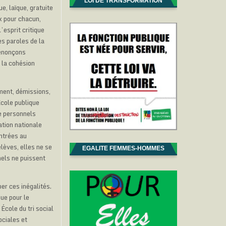
LOI DE TRANSFORMATION
e, laïque, gratuite
ux pour chacun,
’esprit critique
es paroles de la
dénonçons
 la cohésion
ement, démissions,
École publique
de personnels
ation nationale
ontrées au
lèves, elles ne se
EGALITE FEMMES-HOMMES
nels ne puissent
er ces inégalités.
ue pour le
École du tri social
ociales et