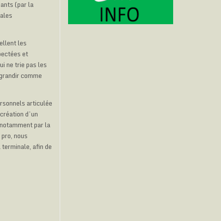
ants (par la
nales
llent les
pectées et
i ne trie pas les
e grandir comme
rsonnels articulée
création d’un
, notamment par la
 pro, nous
terminale, afin de