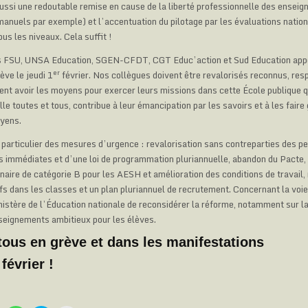
aussi une redoutable remise en cause de la liberté professionnelle des enseign
 manuels par exemple) et l’accentuation du pilotage par les évaluations natio
us les niveaux. Cela suffit !
s FSU, UNSA Education, SGEN-CFDT, CGT Educ’action et Sud Education appe
er
ève le jeudi 1
février. Nos collègues doivent être revalorisés reconnus, res
vent avoir les moyens pour exercer leurs missions dans cette École publique qu
lle toutes et tous, contribue à leur émancipation par les savoirs et à les fair
oyens.
particulier des mesures d’urgence : revalorisation sans contreparties des pe
 immédiates et d’une loi de programmation pluriannuelle, abandon du Pacte, 
nnaire de catégorie B pour les AESH et amélioration des conditions de travail
ifs dans les classes et un plan pluriannuel de recrutement. Concernant la voie
stère de l’Éducation nationale de reconsidérer la réforme, notamment sur la 
seignements ambitieux pour les élèves.
tous en grève et dans les manifestations
février !