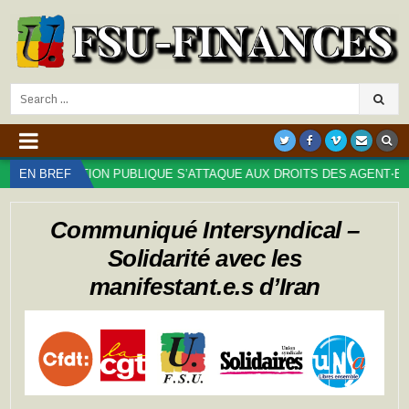
Search
for:
 FONCTION PUBLIQUE S’ATTAQUE AUX DROITS DES AGENT⋅ES : TROP
EN BREF
Communiqué Intersyndical –
Solidarité avec les
manifestant.e.s d’Iran