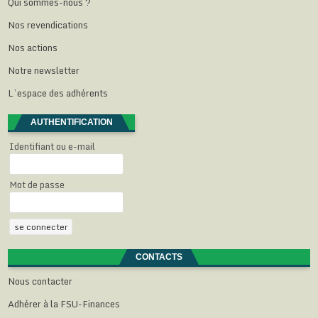
Qui sommes-nous ?
e
r
r
r
)
e
e
e
Nos revendications
)
)
)
Nos actions
Notre newsletter
L’espace des adhérents
AUTHENTIFICATION
Identifiant ou e-mail
Mot de passe
CONTACTS
Nous contacter
Adhérer à la FSU-Finances