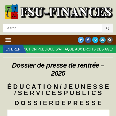
Search
for:
 LA FONCTION PUBLIQUE S’ATTAQUE AUX DROITS DES AGENT⋅ES : TR
EN BREF
Dossier de presse de rentrée –
2025
É D U C A T I O N / J E U N E S S E
/ S E R V I C E S P U B L I C S
D O S S I E R D E P R E S S E