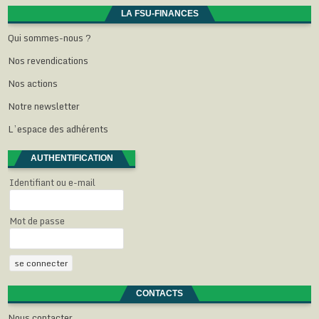
l
l
l
l
f
e
l
l
l
e
LA FSU-FINANCES
f
e
e
e
n
e
f
f
f
ê
Qui sommes-nous ?
n
e
e
e
t
ê
n
n
n
r
t
ê
ê
ê
e
Nos revendications
r
t
t
t
)
e
r
r
r
)
e
e
e
Nos actions
)
)
)
Notre newsletter
L’espace des adhérents
AUTHENTIFICATION
Identifiant ou e-mail
Mot de passe
CONTACTS
Nous contacter