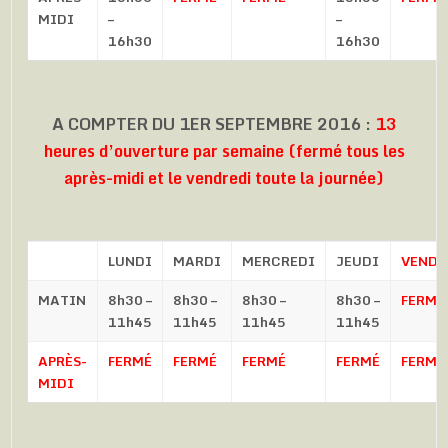
MIDI
–
–
16h30
16h30
A COMPTER DU 1ER SEPTEMBRE 2016 :
13
heures d’ouverture par semaine (fermé tous les
après-midi et le vendredi toute la journée)
LUNDI
MARDI
MERCREDI
JEUDI
VENDR
MATIN
8h30 –
8h30 –
8h30 –
8h30 –
FERMÉ
11h45
11h45
11h45
11h45
APRÈS-
FERMÉ
FERMÉ
FERMÉ
FERMÉ
FERMÉ
MIDI