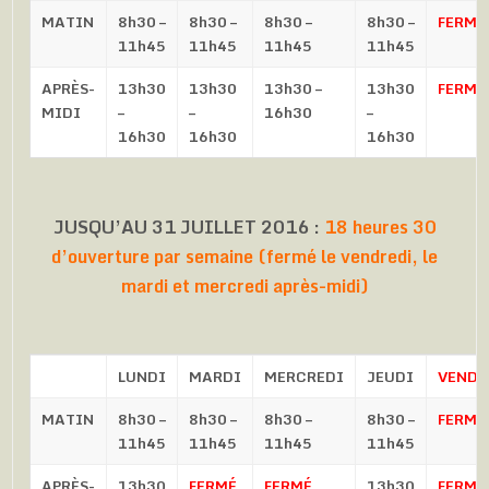
MATIN
8h30 –
8h30 –
8h30 –
8h30 –
FERMÉ
11h45
11h45
11h45
11h45
APRÈS-
13h30
13h30
13h30 –
13h30
FERMÉ
MIDI
–
–
16h30
–
16h30
16h30
16h30
JUSQU’AU 31 JUILLET 2016 :
18 heures 30
d’ouverture par semaine (fermé le vendredi, le
mardi et mercredi après-midi)
LUNDI
MARDI
MERCREDI
JEUDI
VENDR
MATIN
8h30 –
8h30 –
8h30 –
8h30 –
FERMÉ
11h45
11h45
11h45
11h45
APRÈS-
13h30
FERMÉ
FERMÉ
13h30
FERMÉ