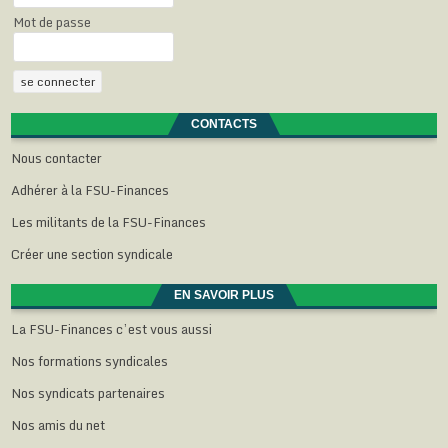
t
ê
ê
ê
e
Mot de passe
r
t
t
t
)
e
r
r
r
)
e
e
e
)
)
)
CONTACTS
Nous contacter
Adhérer à la FSU-Finances
Les militants de la FSU-Finances
Créer une section syndicale
EN SAVOIR PLUS
La FSU-Finances c’est vous aussi
Nos formations syndicales
Nos syndicats partenaires
Nos amis du net