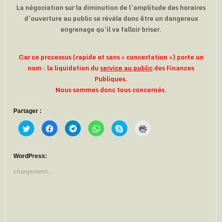
La négociation sur la diminution de l’amplitude des horaires
d’ouverture au public se révèle donc être un dangereux
engrenage qu’il va falloir briser.
Car ce processus (rapide et sans « concertation ») porte un
nom : la liquidation du
service au public
des Finances
Publiques.
Nous sommes donc tous concernés.
Partager :
C
C
C
C
C
C
l
l
l
l
l
l
i
i
i
i
i
i
q
q
q
q
q
q
u
u
u
u
u
u
e
e
e
e
e
e
WordPress:
z
z
z
z
z
r
p
p
p
p
p
p
chargement…
o
o
o
o
o
o
u
u
u
u
u
u
r
r
r
r
r
r
p
p
p
p
p
i
a
a
a
a
a
m
r
r
r
r
r
p
t
t
t
t
t
r
a
a
a
a
a
i
g
g
g
g
g
m