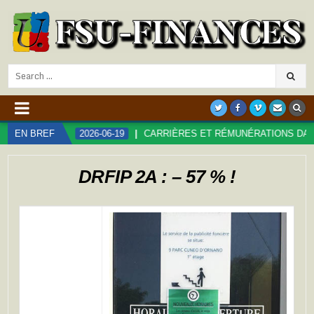
Search
for:
!
EN BREF
2026-06-19
CARRIÈRES ET RÉMUNÉRATIONS DANS LA FON
DRFIP 2A : – 57 % !