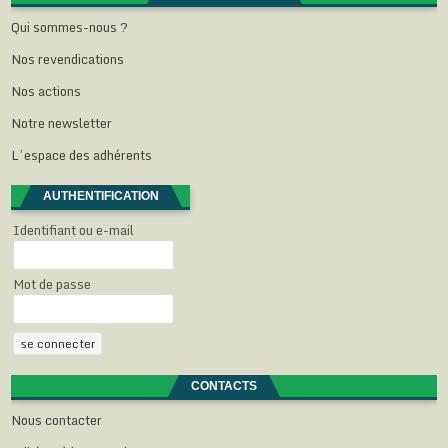
t
ê
ê
ê
e
r
t
t
t
)
Qui sommes-nous ?
e
r
r
r
)
e
e
e
Nos revendications
)
)
)
Nos actions
Notre newsletter
L’espace des adhérents
AUTHENTIFICATION
Identifiant ou e-mail
Mot de passe
CONTACTS
Nous contacter