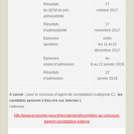
Résultats
27
du QCM de pré-
octobre 2017
admissibilité
Résultats
17
d’admissibilité
novembre 2017
Epreuves
entre
sportives
les 11 et 22
décembre 2017
Epreuves
du
orales d’admission
8 au 12 janvier 2018
Résultats
22
d’admission
janvier 2018
A savoir :
pour le concours d’agent de constatation (catégorie C),
les
candidats peuvent s’inscrire sur internet
à
l’adresse :
http://www.economie.gouv.fr/recrutement/inscription-au-concours-
dagent-constatation-externe