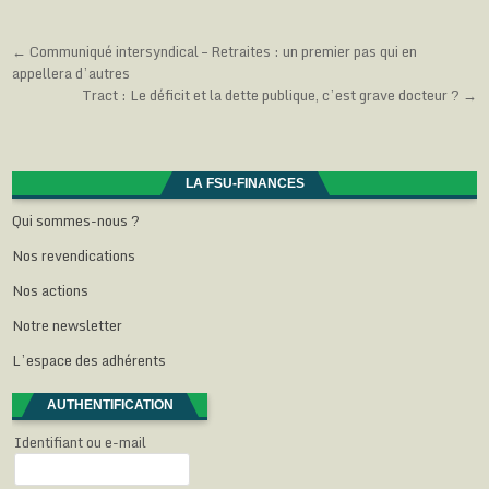
e
l
l
l
e
f
e
e
e
n
e
f
f
f
ê
n
e
e
e
t
Navigation
← Communiqué intersyndical – Retraites : un premier pas qui en
ê
n
n
n
r
t
ê
ê
ê
e
appellera d’autres
de
r
t
t
t
)
Tract : Le déficit et la dette publique, c’est grave docteur ? →
e
r
r
r
l’article
)
e
e
e
)
)
)
LA FSU-FINANCES
Qui sommes-nous ?
Nos revendications
Nos actions
Notre newsletter
L’espace des adhérents
AUTHENTIFICATION
Identifiant ou e-mail