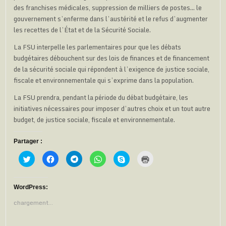
des franchises médicales, suppression de milliers de postes… le
gouvernement s’enferme dans l’austérité et le refus d’augmenter
les recettes de l’État et de la Sécurité Sociale.
La FSU interpelle les parlementaires pour que les débats
budgétaires débouchent sur des lois de finances et de financement
de la sécurité sociale qui répondent à l’exigence de justice sociale,
fiscale et environnementale qui s’exprime dans la population.
La FSU prendra, pendant la période du débat budgétaire, les
initiatives nécessaires pour imposer d’autres choix et un tout autre
budget, de justice sociale, fiscale et environnementale.
Partager :
C
C
C
C
C
C
l
l
l
l
l
l
i
i
i
i
i
i
q
q
q
q
q
q
u
u
u
u
u
u
e
e
e
e
e
e
WordPress:
z
z
z
z
z
r
p
p
p
p
p
p
chargement…
o
o
o
o
o
o
u
u
u
u
u
u
r
r
r
r
r
r
p
p
p
p
p
i