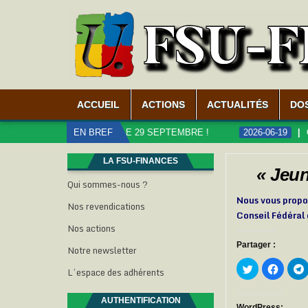
ACCUEIL
ACTIONS
ACTUALITÉS
DO
LICS, MOBILISATION LE 29 SEPTEMBRE !
EN BREF
2026-06-19
CARRI
LA FSU-FINANCES
« Jeun
Qui sommes-nous ?
Nous vous propos
Nos revendications
Conseil Fédéral 
Nos actions
Partager :
Notre newsletter
C
C
L’espace des adhérents
l
l
l
i
i
i
q
q
u
u
AUTHENTIFICATION
e
e
WordPress: