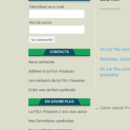
z
z
Identifiant ou e-mail
p
p
chargement…
o
o
u
u
r
r
p
p
Mot de passe
a
a
r
r
t
t
t
a
a
g
g
e
e
r
r
Un 1er Mai unita
s
s
u
u
CONTACTS
r
r
Retraites: tout
T
F
Nous contacter
w
a
i
c
l
Un 1er Mai unita
t
e
Adhérer à la FSU-Finances
t
b
ensemble
e
o
Les militants de la FSU-Finances
r
o
(
k
o
(
(
Créer une section syndicale
u
o
v
u
r
v
e
r
EN SAVOIR PLUS
d
e
Navigati
← Cahier spécial Pro
a
d
La FSU-Finances c’est vous aussi
n
a
de
s
n
u
s
Nos formations syndicales
n
u
l’article
e
n
n
e