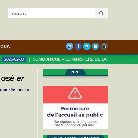
Search
for:
IONS
6-02-08
COMMUNIQUÉ – LE MINISTÈRE DE LA FONCTION PUBLIQUE 
NRP
 osé-er
rganisée lors du