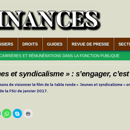
SSIERS
DROITS
GUIDES
REVUE DE PRESSE
SECT
ÈRES ET RÉMUNÉRATIONS DANS LA FONCTION PUBLIQUE
202
es et syndicalisme » : s’engager, c’est
ons de visionner le film de la table ronde « Jeunes et syndicalisme » o
de la FSU de janvier 2017.
C
C
C
C
l
l
l
i
i
i
q
q
q
q
u
u
u
u
e
e
e
e