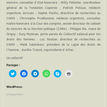
ministre, conseiller d’Etat honoraire ; Willy Pelletier, coordinateur
général de la Fondation Copernic ; Patrick Pelloux, médecin
urgentiste, écrivain ; Sophie Pochic, directrice de recherches au
CNRS ; Christophe Prudhomme, médecin urgentiste, conseiller
maître honoraire à la Cour des comptes, ancien directeur de cabinet
du ministre de la fonction publique (1986) ; Philippe Rio, maire de
Grigny ; Suzy Rojtman, porte-parole du Collectif national pour les
droits des femmes ; Luc Rouban, directeur de recherches au
CNRS ; Malik Salemkour, président de la Ligue des droits de
l’homme ; Aurélie Trouvé, coprésidente d’Attac.
Un collectif
Partager :
C
C
C
C
C
C
l
l
l
l
l
l
i
i
i
i
i
i
q
q
q
q
q
q
u
u
u
u
u
u
e
e
e
e
e
e
WordPress:
z
z
z
z
z
r
p
p
p
p
p
p
chargement…
o
o
o
o
o
o
u
u
u
u
u
u
r
r
r
r
r
r
p
p
p
p
p
i