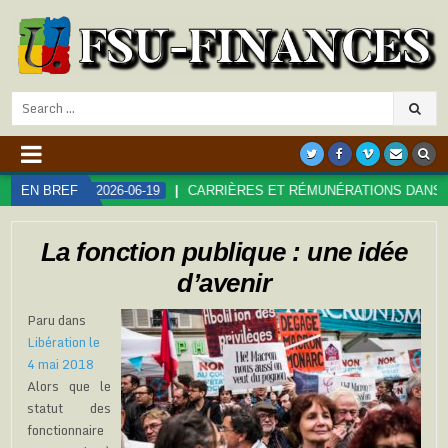
Search
for:
EN BREF
2026-06-19
CARRIÈRES ET RÉMUNÉRATIONS DANS LA FONC
La fonction publique : une idée
d’avenir
Paru dans
Libération le
4 mai 2018
Alors que le
statut des
fonctionnaire