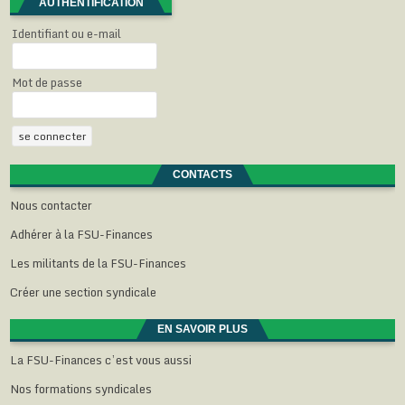
AUTHENTIFICATION
f
e
e
e
n
e
f
f
f
ê
n
e
e
e
t
Identifiant ou e-mail
ê
n
n
n
r
t
ê
ê
ê
e
r
t
t
t
)
e
r
r
r
Mot de passe
)
e
e
e
)
)
)
CONTACTS
Nous contacter
Adhérer à la FSU-Finances
Les militants de la FSU-Finances
Créer une section syndicale
EN SAVOIR PLUS
La FSU-Finances c’est vous aussi
Nos formations syndicales