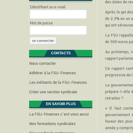
des dates de rev
Identifiant ou e-mail
Après le gel de
de 2,3% en un a
Mot de passe
qui ont sérieus
La FSU rappelle
de 500 euros par
Au printemps, 
CONTACTS
rapport parlemen
Nous contacter
Ce rapport con
Adhérer à la FSU-Finances
progressive de 
Les militants de la FSU-Finances
Le gouvernement
prépare-t-elle 
Créer une section syndicale
retraites ?
EN SAVOIR PLUS
« Il faut conte
La FSU-Finances c’est vous aussi
gouvernement él
faveur des plus
Nos formations syndicales
année y compris