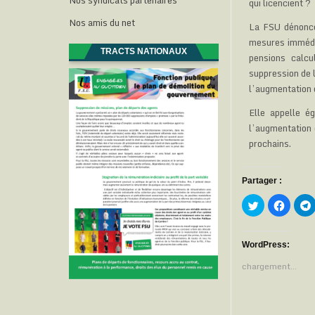
Nos syndicats partenaires
qui licencient ?
Nos amis du net
La FSU dénonce
mesures immédia
TRACTS NATIONAUX
pensions calcu
suppression de 
l’augmentation
Elle appelle é
l’augmentation 
prochains.
Partager :
C
C
l
l
l
i
i
i
q
q
u
u
e
e
WordPress:
z
z
p
p
chargement…
o
o
u
u
r
r
p
p
a
a
r
r