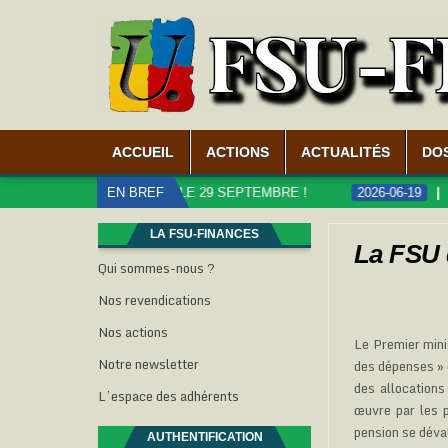
ACCUEIL
ACTIONS
ACTUALITÉS
DO
CS, MOBILISATION LE 29 SEPTEMBRE !
EN BREF
2026-06-19
CARRIÈ
LA FSU-FINANCES
La FSU 
Qui sommes-nous ?
Nos revendications
Nos actions
Le Premier minis
Notre newsletter
des dépenses » e
des allocations
L’espace des adhérents
œuvre par les p
pension se déva
AUTHENTIFICATION