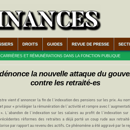
SSIERS
DROITS
GUIDES
REVUE DE PRESSE
SECT
RES ET RÉMUNÉRATIONS DANS LA FONCTION PUBLIQUE
2026-
dénonce la nouvelle attaque du gouv
contre les retraité-es
tre vient d’annoncer la fin de l’indexation des pensions sur les prix. Au nom
t pour « privilégier la rémunération de l’activité et rompre avec l’augmentati
 ». L’abandon de l’indexation sur les salaires au profit de l’indexation sur
récédentes réformes des retraites a déjà porté un coup rude aux retraité
lorise par rapport au revenu des actifs. Ce phénomène a été aggravé par le re