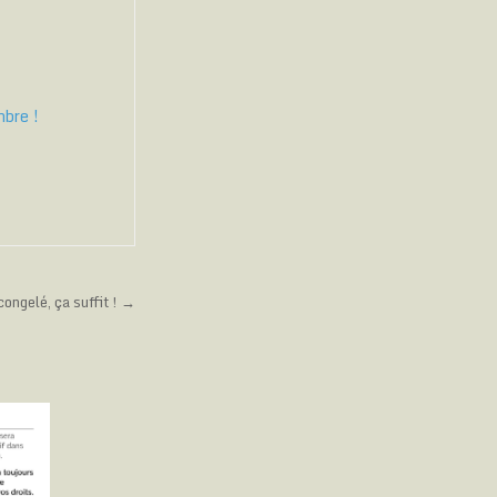
mbre !
 congelé, ça suffit ! →