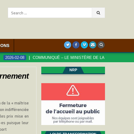
IONS
02-08
COMMUNIQUÉ – LE MINISTÈRE DE LA FONCTION PUBLIQUE S
NRP
ernement
 de la « maîtrise
on indifférenciée
 les prix mise en
-es puisque leur
port