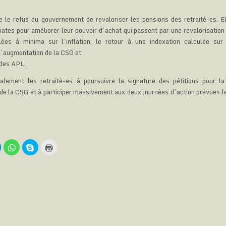
 le refus du gouvernement de revaloriser les pensions des retraité-es. 
tes pour améliorer leur pouvoir d’achat qui passent par une revalorisation 
lées à minima sur l’inflation, le retour à une indexation calculée sur 
l’augmentation de la CSG et
 des APL.
galement les retraité-es à poursuivre la signature des pétitions pour l
de la CSG et à participer massivement aux deux journées d’action prévues le
C
C
C
C
l
l
l
i
i
i
q
q
q
q
u
u
u
u
e
e
e
e
z
z
z
r
p
p
p
p
o
o
o
o
u
u
u
u
r
r
r
r
p
p
p
i
a
a
a
m
r
r
r
p