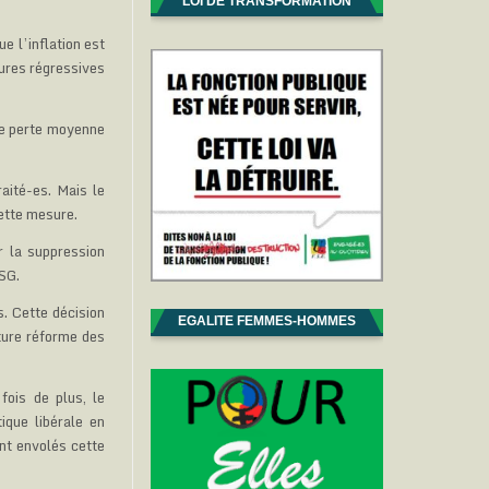
LOI DE TRANSFORMATION
e l’inflation est
sures régressives
ne perte moyenne
aité-es. Mais le
cette mesure.
r la suppression
CSG.
. Cette décision
EGALITE FEMMES-HOMMES
ture réforme des
fois de plus, le
ique libérale en
nt envolés cette