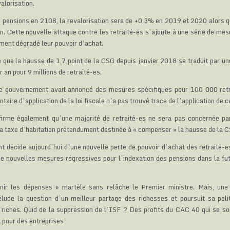
alorisation.
s pensions en 2108, la revalorisation sera de +0,3% en 2019 et 2020 alors qu
n. Cette nouvelle attaque contre les retraité-es s’ajoute à une série de me
ement dégradé leur pouvoir d’achat.
 que la hausse de 1,7 point de la CSG depuis janvier 2018 se traduit par u
 an pour 9 millions de retraité-es.
le gouvernement avait annoncé des mesures spécifiques pour 100 000 retr
taire d’application de la loi fiscale n’a pas trouvé trace de l’application de 
firme également qu’une majorité de retraité-es ne sera pas concernée pa
la taxe d’habitation prétendument destinée à « compenser » la hausse de la 
 décide aujourd’hui d’une nouvelle perte de pouvoir d’achat des retraité-es
de nouvelles mesures régressives pour l’indexation des pensions dans la fu
nir les dépenses » martèle sans relâche le Premier ministre. Mais, une 
ude la question d’un meilleur partage des richesses et poursuit sa polit
 riches. Quid de la suppression de l’ISF ? Des profits du CAC 40 qui se so
 pour des entreprises