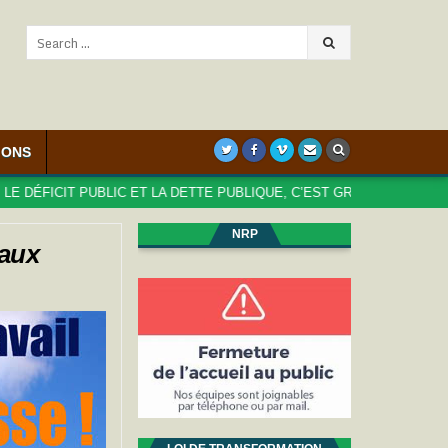
Search
for:
IONS
FICIT PUBLIC ET LA DETTE PUBLIQUE, C’EST GRAVE, DOCTEUR ?
NRP
 aux