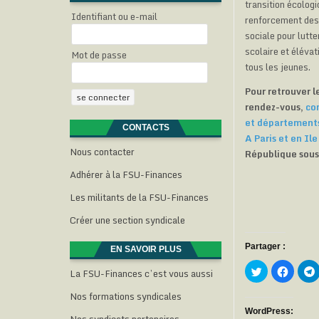
transition écologi
Identifiant ou e-mail
renforcement des 
sociale pour lutte
scolaire et élévat
Mot de passe
tous les jeunes.
Pour retrouver l
rendez-vous,
con
et départements
CONTACTS
A Paris et en Il
Nous contacter
République sous 
Adhérer à la FSU-Finances
Les militants de la FSU-Finances
Créer une section syndicale
Partager :
EN SAVOIR PLUS
C
C
La FSU-Finances c’est vous aussi
l
l
l
i
i
i
Nos formations syndicales
q
q
u
u
e
e
WordPress: