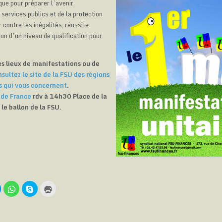
que pour préparer l’avenir,
services publics et de la protection
r contre les inégalités, réussite
ion d’un niveau de qualification pour
es lieux de manifestations ou de
sultez le site de la FSU des régions
 qui vous concernent
.
e de France
rdv à 14h30 Place de la
le ballon de la FSU.
C
C
C
C
l
l
l
i
i
i
q
q
q
q
u
u
u
u
e
e
e
e