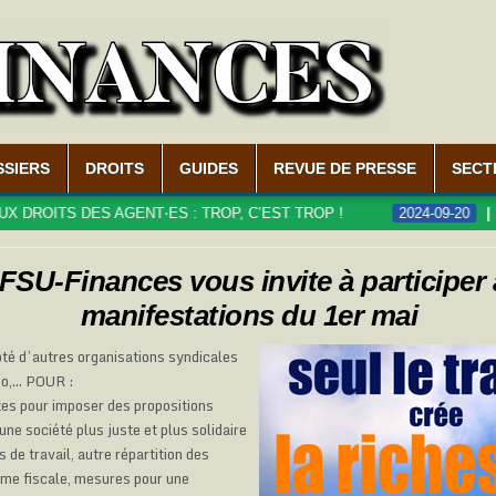
SSIERS
DROITS
GUIDES
REVUE DE PRESSE
SECT
TS DES AGENT⋅ES : TROP, C’EST TROP !
2024-09-20
LE DÉ
FSU-Finances vous invite à participer
manifestations du 1er mai
té d’autres organisations syndicales
Fo,… POUR :
ttes pour imposer des propositions
une société plus juste et plus solidaire
 de travail, autre répartition des
rme fiscale, mesures pour une