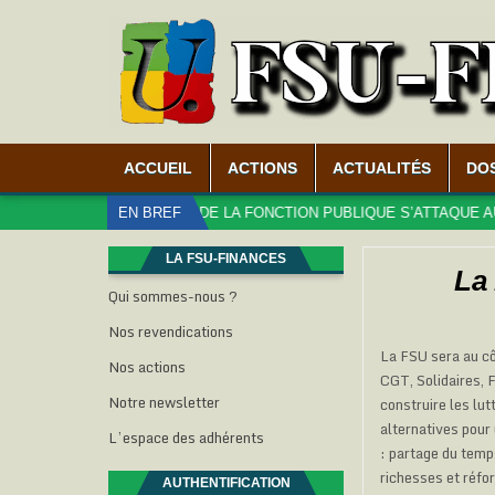
ACCUEIL
ACTIONS
ACTUALITÉS
DO
UÉ – LE MINISTÈRE DE LA FONCTION PUBLIQUE S’ATTAQUE AUX DROI
EN BREF
LA FSU-FINANCES
La 
Qui sommes-nous ?
Nos revendications
La FSU sera au cô
Nos actions
CGT, Solidaires, 
Notre newsletter
construire les lu
alternatives pour 
L’espace des adhérents
: partage du temps
richesses et réfo
AUTHENTIFICATION