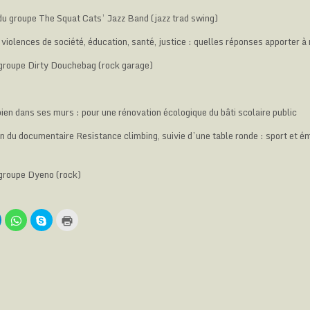
u groupe The Squat Cats’ Jazz Band (jazz trad swing)
violences de société, éducation, santé, justice : quelles réponses apporter à
 groupe Dirty Douchebag (rock garage)
ien dans ses murs : pour une rénovation écologique du bâti scolaire public
n du documentaire Resistance climbing, suivie d’une table ronde : sport et é
 groupe Dyeno (rock)
C
C
C
C
l
l
l
i
i
i
q
q
q
q
u
u
u
u
e
e
e
e
z
z
z
r
p
p
p
p
o
o
o
o
u
u
u
u
r
r
r
r
p
p
p
i