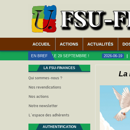
ACCUEIL
ACTIONS
ACTUALITÉS
DO
CS, MOBILISATION LE 29 SEPTEMBRE !
EN BREF
2026-06-19
CARRIÈ
LA FSU-FINANCES
La 
Qui sommes-nous ?
Nos revendications
Nos actions
Notre newsletter
L’espace des adhérents
AUTHENTIFICATION