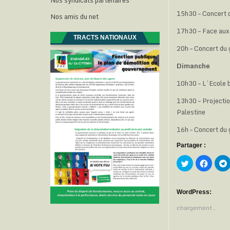
Nos syndicats partenaires
15h30 – Concert d
Nos amis du net
17h30 –
Face aux 
TRACTS NATIONAUX
20h – Concert du
Dimanche
10h30 – L’Ecole b
13h30 – Projectio
Palestine
16h – Concert du
Partager :
C
C
l
l
l
i
i
i
q
q
u
u
e
e
WordPress:
z
z
p
p
chargement…
o
o
u
u
r
r
p
p