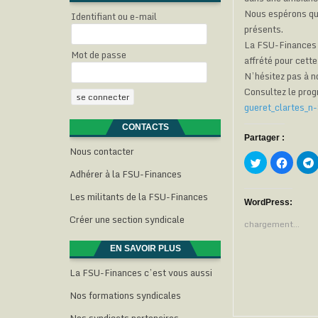
Nous espérons que
Identifiant ou e-mail
présents.
La FSU-Finances i
Mot de passe
affrété pour cette
N’hésitez pas à n
Consultez le prog
gueret_clartes_n
CONTACTS
Partager :
Nous contacter
C
C
l
l
l
Adhérer à la FSU-Finances
i
i
i
q
q
u
u
Les militants de la FSU-Finances
e
e
WordPress:
z
z
Créer une section syndicale
p
p
chargement…
o
o
u
u
r
r
EN SAVOIR PLUS
p
p
a
a
La FSU-Finances c’est vous aussi
r
r
t
t
t
a
a
Nos formations syndicales
g
g
e
e
r
r