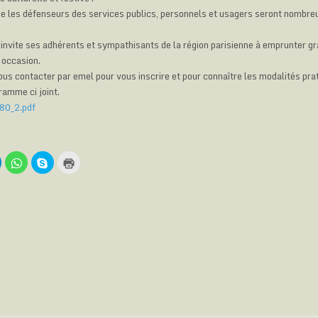
 les défenseurs des services publics, personnels et usagers seront nombre
nvite ses adhérents et sympathisants de la région parisienne à emprunter gr
 occasion.
ous contacter par emel pour vous inscrire et pour connaître les modalités pra
ramme ci joint.
-80_2.pdf
C
C
C
C
l
l
l
i
i
i
q
q
q
q
u
u
u
u
e
e
e
e
z
z
z
r
p
p
p
p
o
o
o
o
u
u
u
u
r
r
r
r
p
p
p
i
a
a
a
m
r
r
r
p
t
t
r
a
a
a
i
g
g
g
m
e
e
e
e
r
r
r
r