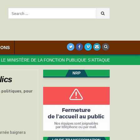
Search
for:
IONS
NISTÈRE DE LA FONCTION PUBLIQUE S’ATTAQUE AUX DROITS DES AGE
NRP
lics
 politiques, pour
urnée baignera