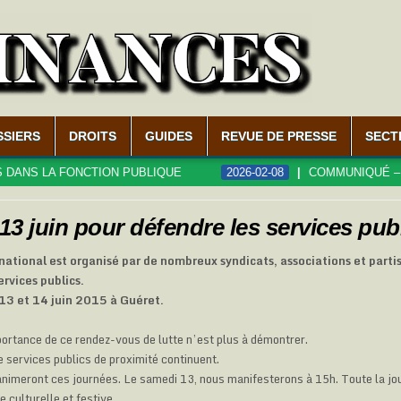
SSIERS
DROITS
GUIDES
REVUE DE PRESSE
SECT
 LA FONCTION PUBLIQUE
2026-02-08
COMMUNIQUÉ – LE MI
13 juin pour défendre les services pub
ational est organisé par de nombreux syndicats, associations et partis
ervices publics.
s 13 et 14 juin 2015 à Guéret.
portance de ce rendez-vous de lutte n’est plus à démontrer.
 services publics de proximité continuent.
nimeront ces journées. Le samedi 13, nous manifesterons à 15h. Toute la jo
culturelle et festive .