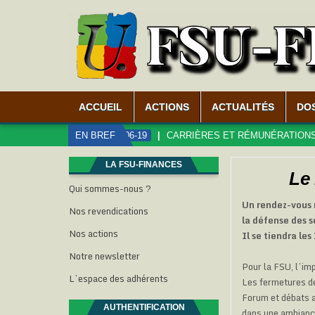
ACCUEIL
ACTIONS
ACTUALITÉS
DO
TEMBRE !
2026-06-19
EN BREF
CARRIÈRES ET RÉMUNÉRATIONS DANS
LA FSU-FINANCES
Le 
Qui sommes-nous ?
Un rendez-vous n
Nos revendications
la défense des s
Nos actions
Il se tiendra le
Notre newsletter
Pour la FSU, l’im
L’espace des adhérents
Les fermetures de
Forum et débats a
AUTHENTIFICATION
dans une ambiance 