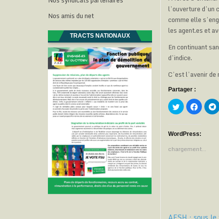
Nos syndicats partenaires
l’ouverture d’un 
Nos amis du net
comme elle s’enga
les agent.es et av
TRACTS NATIONAUX
En continuant sans
d’indice.
C’est l’avenir de 
Partager :
C
C
l
l
l
i
i
i
q
q
u
u
e
e
WordPress:
z
z
p
p
chargement…
o
o
u
u
r
r
p
p
a
a
r
r
t
t
t
a
a
g
g
e
e
r
r
AESH : sous le 
s
s