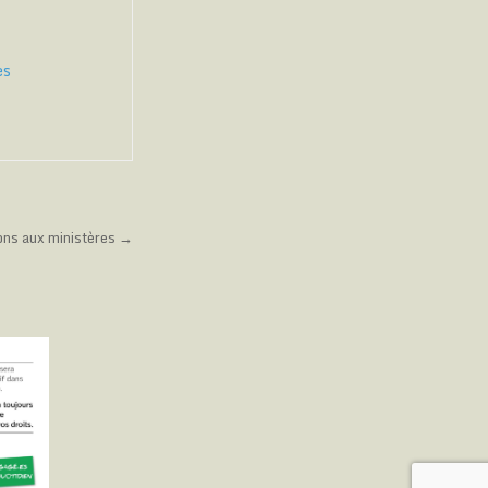
es
ions aux ministères →