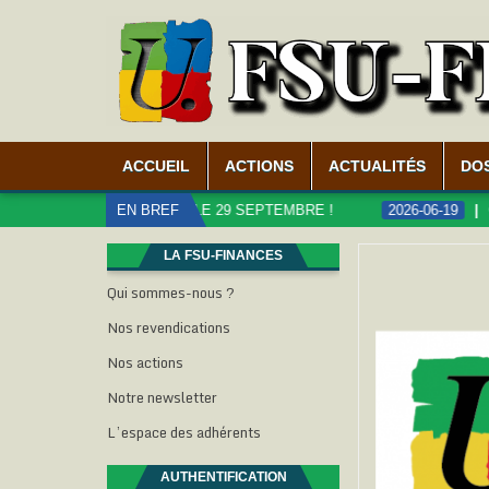
ACCUEIL
ACTIONS
ACTUALITÉS
DO
CS, MOBILISATION LE 29 SEPTEMBRE !
EN BREF
2026-06-19
CARRIÈ
LA FSU-FINANCES
Qui sommes-nous ?
Nos revendications
Nos actions
Notre newsletter
L’espace des adhérents
AUTHENTIFICATION