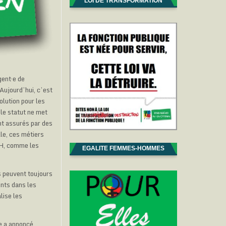
LOI DE TRANSFORMATION
gent·e de
 Aujourd’hui, c’est
olution pour les
 le statut ne met
nt assurés par des
ale, ces métiers
SH, comme les
EGALITE FEMMES-HOMMES
s peuvent toujours
ents dans les
lise les
re a annoncé