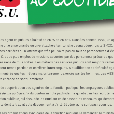
es agent·es publics a baissé de 20 % en 20 ans. Dans les années 1990, un a
 un.e enseignant·e ou un·e attaché·e territorial·e gagnait deux fois le SMIC.
des carrières qu n’offrent que très peu voire pas du tout de perspectives d’év
t C, et de plus en plus de missions assurées par des personnels précaires que
pressions de tous ordres. Les métiers des services publics sont majoritaireme
nt temps partiels et carrières interrompues. À qualification et difficulté ég
rémunérés que les métiers majoritairement exercés par les hommes. Les AE
ite enfance en sont l’emblème.
de paupérisation des agent·es de la fonction publique, les employeurs public
té
de vie au travail »
, ils contournent le pachyderme qui obstrue les recrutem
tion publique, qui dissuade les étudiant·es de passer les concours, qui démora
te dont le travail et le dévouement à l’intérêt général ne sont pas reconnus.
e les organisations syndicales de la fonction publique le demander, le minist