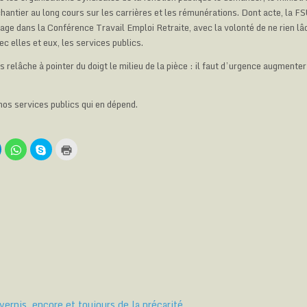
chantier au long cours sur les carrières et les rémunérations. Dont acte, la F
ge dans la Conférence Travail Emploi Retraite, avec la volonté de ne rien lâ
ec elles et eux, les services publics.
 relâche à pointer du doigt le milieu de la pièce : il faut d’urgence augmenter
nos services publics qui en dépend.
C
C
C
C
l
l
l
i
i
i
q
q
q
q
u
u
u
u
e
e
e
e
z
z
z
r
p
p
p
p
o
o
o
o
u
u
u
u
r
r
r
r
p
p
p
i
a
a
a
m
r
r
r
p
t
t
r
a
a
a
i
g
g
g
m
e
e
e
e
r
r
r
r
vernis, encore et toujours de la précarité
s
s
s
(