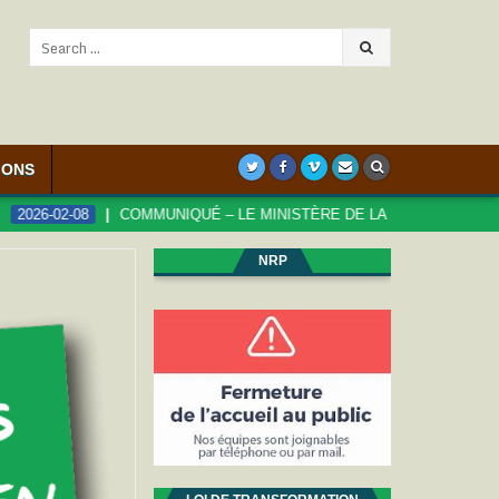
Search
for:
IONS
02-08
COMMUNIQUÉ – LE MINISTÈRE DE LA FONCTION PUBLIQUE S’
NRP