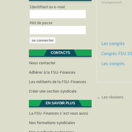
p
p
chargement…
o
o
Identifiant ou e-mail
u
u
r
r
p
p
a
a
r
r
Mot de passe
t
t
t
a
a
g
g
e
e
r
r
Les congrès
s
s
u
u
r
r
Congrès FSU 20
CONTACTS
T
F
w
a
i
c
l
Nous contacter
Les congrès
t
e
t
b
e
o
Adhérer à la FSU-Finances
r
o
(
k
Les militants de la FSU-Finances
o
(
(
u
o
v
u
Créer une section syndicale
r
v
Navigati
e
r
← Les réunions
d
e
a
d
EN SAVOIR PLUS
de
n
a
s
n
l’article
La FSU-Finances c’est vous aussi
u
s
n
u
e
n
Nos formations syndicales
n
e
o
n
u
o