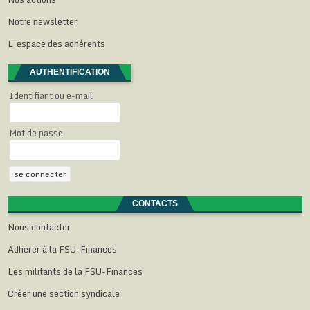
r
t
t
t
)
e
r
r
r
Notre newsletter
)
e
e
e
)
)
)
L’espace des adhérents
AUTHENTIFICATION
Identifiant ou e-mail
Mot de passe
CONTACTS
Nous contacter
Adhérer à la FSU-Finances
Les militants de la FSU-Finances
Créer une section syndicale