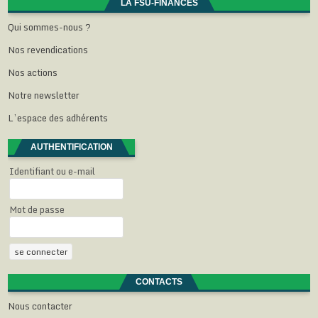
LA FSU-FINANCES
ê
n
n
n
r
t
ê
ê
ê
e
r
t
t
t
)
Qui sommes-nous ?
e
r
r
r
)
e
e
e
Nos revendications
)
)
)
Nos actions
Notre newsletter
L’espace des adhérents
AUTHENTIFICATION
Identifiant ou e-mail
Mot de passe
CONTACTS
Nous contacter