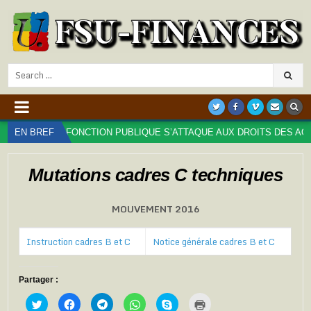
Search
for:
E DE LA FONCTION PUBLIQUE S’ATTAQUE AUX DROITS DES AGENT⋅ES
EN BREF
Mutations cadres C techniques
MOUVEMENT 2016
Instruction cadres B et C
Notice générale cadres B et C
Partager :
C
C
C
C
C
C
l
l
l
l
l
l