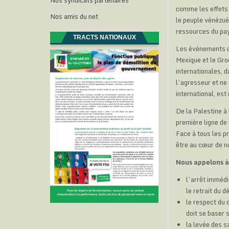
Nos syndicats partenaires
comme les effets 
Nos amis du net
le peuple vénézué
ressources du pay
TRACTS NATIONAUX
Les évènements du
Mexique et le Groe
internationales, 
l’agresseur et ne
international, est
De la Palestine à
première ligne de
Face à tous les pr
être au cœur de n
Nous appelons à 
l’arrêt immédi
le retrait du 
le respect du 
doit se baser s
la levée des s