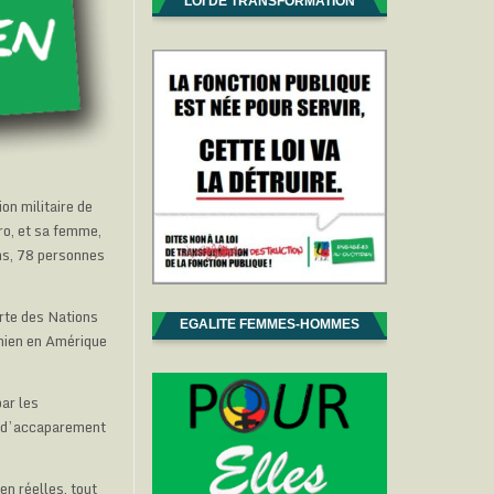
LOI DE TRANSFORMATION
on militaire de
ro, et sa femme,
ons, 78 personnes
rte des Nations
EGALITE FEMMES-HOMMES
unien en Amérique
par les
t d’accaparement
en réelles, tout