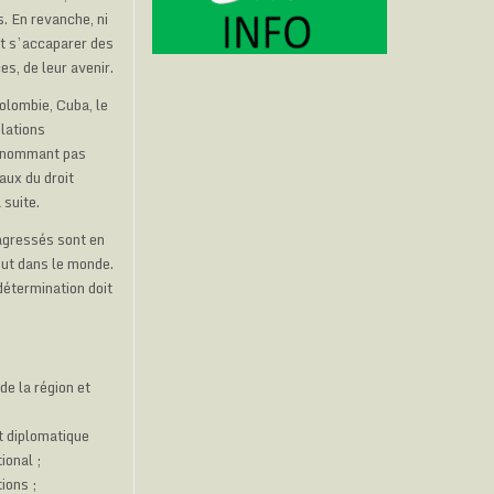
. En revanche, ni
et s’accaparer des
s, de leur avenir.
olombie, Cuba, le
elations
ne nommant pas
aux du droit
 suite.
 agressés sont en
out dans le monde.
odétermination doit
de la région et
et diplomatique
ional ;
ions ;