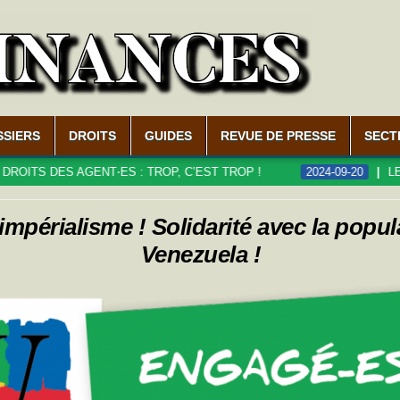
SSIERS
DROITS
GUIDES
REVUE DE PRESSE
SECT
S AGENT⋅ES : TROP, C’EST TROP !
2024-09-20
LE DÉFICIT
’impérialisme ! Solidarité avec la popu
Venezuela !