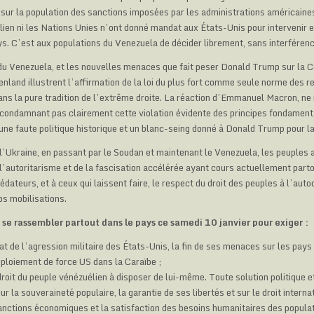
sur la population des sanctions imposées par les administrations américaines
lien ni les Nations Unies n’ont donné mandat aux États-Unis pour intervenir 
s. C’est aux populations du Venezuela de décider librement, sans interférence
 Venezuela, et les nouvelles menaces que fait peser Donald Trump sur la C
nland illustrent l’affirmation de la loi du plus fort comme seule norme des r
dans la pure tradition de l’extrême droite. La réaction d’Emmanuel Macron, 
 condamnant pas clairement cette violation évidente des principes fondament
 une faute politique historique et un blanc-seing donné à Donald Trump pour la
 l’Ukraine, en passant par le Soudan et maintenant le Venezuela, les peuples
 l’autoritarisme et de la fascisation accélérée ayant cours actuellement part
édateurs, et à ceux qui laissent faire, le respect du droit des peuples à l’aut
os mobilisations.
se rassembler partout dans le pays ce samedi 10 janvier pour exiger :
at de l’agression militaire des États-Unis, la fin de ses menaces sur les pays 
déploiement de force US dans la Caraïbe ;
droit du peuple vénézuélien à disposer de lui-même. Toute solution politique 
ur la souveraineté populaire, la garantie de ses libertés et sur le droit internat
anctions économiques et la satisfaction des besoins humanitaires des populat