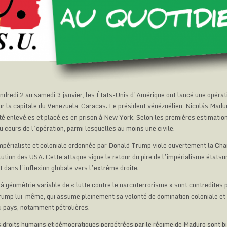
endredi 2 au samedi 3 janvier, les États-Unis d’Amérique ont lancé une opérati
r la capitale du Venezuela, Caracas. Le président vénézuélien, Nicolás Madu
 été enlevé.es et placé.es en prison à New York. Selon les premières estimati
 cours de l’opération, parmi lesquelles au moins une civile.
mpérialiste et coloniale ordonnée par Donald Trump viole ouvertement la Cha
itution des USA. Cette attaque signe le retour du pire de l’impérialisme états
nt dans l’inflexion globale vers l’extrême droite.
 à géométrie variable de « lutte contre le narcoterrorisme » sont contredites 
Trump lui-même, qui assume pleinement sa volonté de domination coloniale e
u pays, notamment pétrolières.
s droits humains et démocratiques perpétrées par le régime de Maduro sont bi