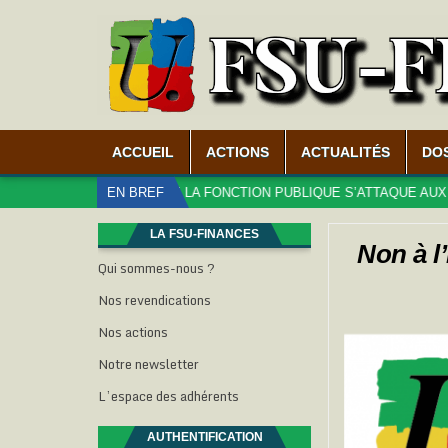
ACCUEIL
ACTIONS
ACTUALITÉS
DO
LE MINISTÈRE DE LA FONCTION PUBLIQUE S’ATTAQUE AUX DROITS DE
EN BREF
LA FSU-FINANCES
Non à l
Qui sommes-nous ?
Nos revendications
Nos actions
Notre newsletter
L’espace des adhérents
AUTHENTIFICATION