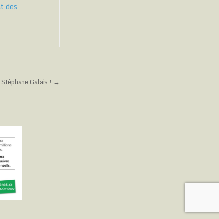
at des
t Stéphane Galais ! →