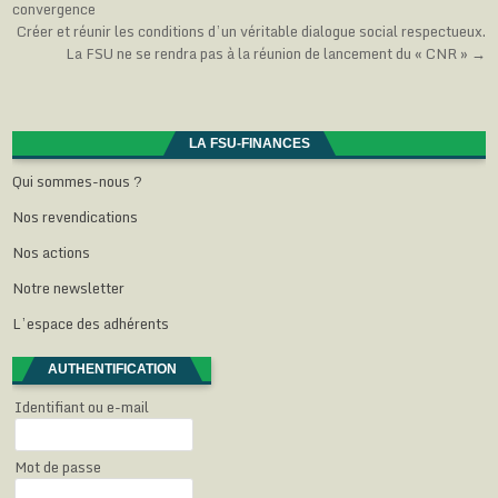
n
e
e
e
t
convergence
de
ê
n
n
n
r
t
ê
ê
ê
e
Créer et réunir les conditions d’un véritable dialogue social respectueux.
r
t
t
t
)
l’article
La FSU ne se rendra pas à la réunion de lancement du « CNR » →
e
r
r
r
)
e
e
e
)
)
)
LA FSU-FINANCES
Qui sommes-nous ?
Nos revendications
Nos actions
Notre newsletter
L’espace des adhérents
AUTHENTIFICATION
Identifiant ou e-mail
Mot de passe