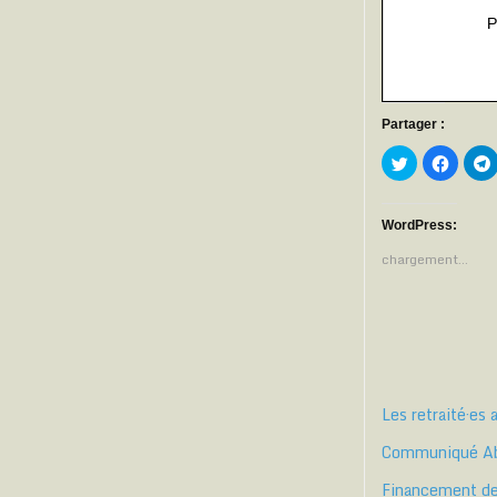
Partager :
C
C
l
l
l
i
i
i
q
q
u
u
e
e
WordPress:
z
z
p
p
chargement…
o
o
u
u
r
r
p
p
a
a
r
r
t
t
t
a
a
g
g
e
e
r
r
Les retraité·es 
s
s
u
u
r
r
Communiqué Abro
T
F
w
a
i
c
l
Financement de 
t
e