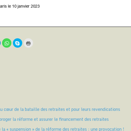
C
C
C
C
l
l
l
i
i
i
q
q
q
q
u
u
u
u
e
e
e
e
z
z
z
r
p
p
p
p
o
o
o
o
u
u
u
u
r
r
r
r
p
p
p
i
a
a
a
m
r
r
r
p
t
t
r
a
a
a
i
g
g
g
m
e
e
e
e
r
r
r
r
au cœur de la bataille des retraites et pour leurs revendications
s
s
s
(
u
u
u
o
r
r
r
u
ger la réforme et assurer le financement des retraites
T
W
S
v
e
h
k
r
a
y
e
la « suspension » de la réforme des retraites : une provocation !
e
t
p
d