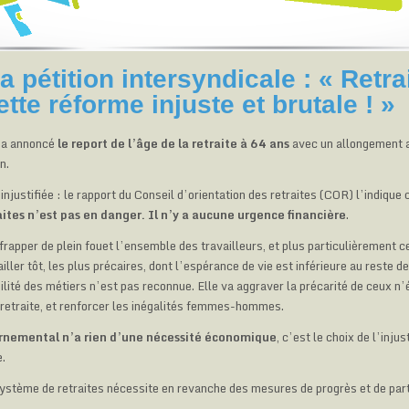
a pétition intersyndicale : « Retra
tte réforme injuste et brutale ! »
 a annoncé
le report de l’âge de la retraite à 64 ans
avec un allongement a
n.
njustifiée : le rapport du Conseil d’orientation des retraites (COR) l’indique
ites n’est pas en danger. Il n’y a aucune urgence financière
.
rapper de plein fouet l’ensemble des travailleurs, et plus particulièrement c
ler tôt, les plus précaires, dont l’espérance de vie est inférieure au reste de
ilité des métiers n’est pas reconnue. Elle va aggraver la précarité de ceux n’
 retraite, et renforcer les inégalités femmes-hommes.
rnemental n’a rien d’une nécessité économique
, c’est le choix de l’injus
e.
ystème de retraites nécessite en revanche des mesures de progrès et de par