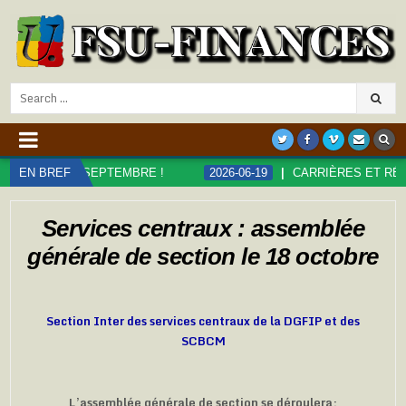
Search
for:
PTEMBRE !
EN BREF
2026-06-19
CARRIÈRES ET RÉMUNÉRATIONS DAN
Services centraux : assemblée
générale de section le 18 octobre
Section Inter des services centraux de la DGFIP et des
SCBCM
L’assemblée générale de section se déroulera: