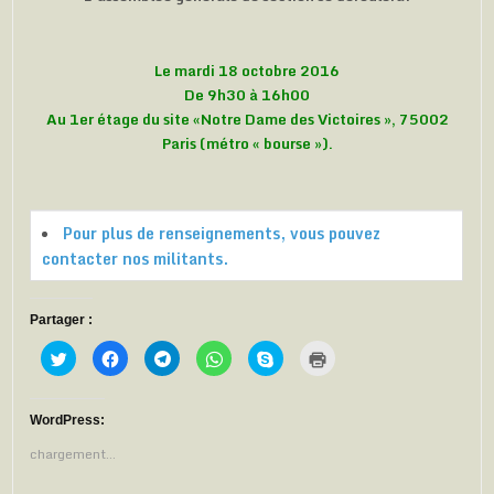
Le mardi 18 octobre 2016
De 9h30 à 16h00
Au 1er étage du site «Notre Dame des Victoires », 75002
Paris (métro « bourse »).
Pour plus de renseignements, vous pouvez
contacter nos militants.
Partager :
C
C
C
C
C
C
l
l
l
l
l
l
i
i
i
i
i
i
q
q
q
q
q
q
u
u
u
u
u
u
e
e
e
e
e
e
WordPress:
z
z
z
z
z
r
p
p
p
p
p
p
chargement…
o
o
o
o
o
o
u
u
u
u
u
u
r
r
r
r
r
r