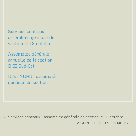
p
p
p
p
p
i
a
a
a
a
a
m
r
r
r
r
r
p
t
t
t
t
t
r
a
a
a
a
a
i
g
g
g
g
g
m
e
e
e
e
e
e
r
r
r
r
r
r
Services centraux :
s
s
s
s
s
(
u
u
u
u
u
o
assemblée générale de
r
r
r
r
r
u
T
F
T
W
S
v
section le 18 octobre
w
a
e
h
k
r
i
c
l
a
y
e
t
e
e
t
p
d
Assemblée générale
t
b
g
s
e
a
annuelle de la section
e
o
r
A
(
n
r
o
a
p
o
s
DiSI Sud-Est
(
k
m
p
u
u
o
(
(
(
v
n
u
o
o
o
r
e
DISI NORD : assemblée
v
u
u
u
e
n
générale de section
r
v
v
v
d
o
e
r
r
r
a
u
d
e
e
e
n
v
a
d
d
d
s
e
n
a
a
a
u
l
s
n
n
n
n
l
u
s
s
s
e
e
n
u
u
u
n
f
e
n
n
n
o
e
n
e
e
e
u
n
Navigation
← Services centraux : assemblée générale de section le 18 octobre
o
n
n
n
v
ê
u
o
o
o
e
t
LA SÉCU : ELLE EST À NOUS →
de
v
u
u
u
l
r
e
v
v
v
l
e
l’article
l
e
e
e
e
)