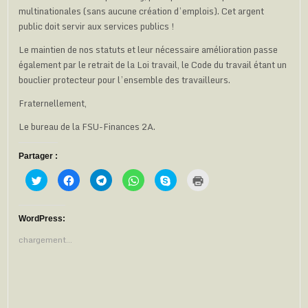
multinationales (sans aucune création d’emplois). Cet argent
public doit servir aux services publics !
Le maintien de nos statuts et leur nécessaire amélioration passe
également par le retrait de la Loi travail, le Code du travail étant un
bouclier protecteur pour l’ensemble des travailleurs.
Fraternellement,
Le bureau de la FSU-Finances 2A.
Partager :
C
C
C
C
C
C
l
l
l
l
l
l
i
i
i
i
i
i
q
q
q
q
q
q
u
u
u
u
u
u
e
e
e
e
e
e
WordPress:
z
z
z
z
z
r
p
p
p
p
p
p
chargement…
o
o
o
o
o
o
u
u
u
u
u
u
r
r
r
r
r
r
p
p
p
p
p
i
a
a
a
a
a
m
r
r
r
r
r
p
t
t
t
t
t
r
a
a
a
a
a
i