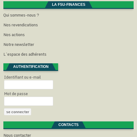
t
ê
ê
ê
e
LA FSU-FINANCES
r
t
t
t
)
e
r
r
r
Qui sommes-nous ?
)
e
e
e
)
)
)
Nos revendications
Nos actions
Notre newsletter
L’espace des adhérents
AUTHENTIFICATION
Identifiant ou e-mail
Mot de passe
CONTACTS
Nous contacter