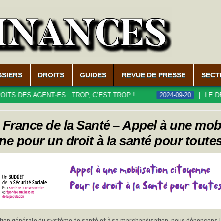
SSIERS
DROITS
GUIDES
REVUE DE PRESSE
SECT
 AGENT⋅ES : TROP, C’EST TROP !
2024-09-20
LE DÉFICIT 
 France de la Santé – Appel à une mobi
ne pour un droit à la santé pour toutes
tion générale du système de santé et à sa marchandisation, nous dénonçons 