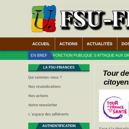
ACCUEIL
ACTIONS
ACTUALITÉS
DO
E MINISTÈRE DE LA FONCTION PUBLIQUE S’ATTAQUE AUX DROITS DES
EN BREF
LA FSU-FINANCES
Tour de
Qui sommes-nous ?
citoyen
Nos revendications
Nos actions
Notre newsletter
L’espace des adhérents
AUTHENTIFICATION
Face à la dégrada