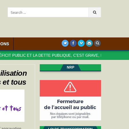
Search
for:
IONS
PUBLIC ET LA DETTE PUBLIQUE, C’EST GRAVE, DOCTEUR ?
202
NRP
lisation
 et tous
l’aggravation