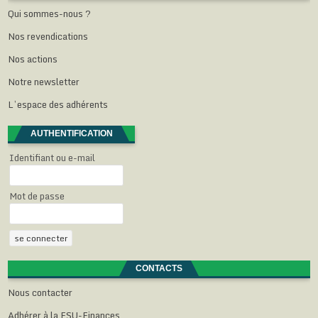
ê
n
n
n
r
Qui sommes-nous ?
t
ê
ê
ê
e
r
t
t
t
)
e
r
r
r
Nos revendications
)
e
e
e
)
)
)
Nos actions
Notre newsletter
L’espace des adhérents
AUTHENTIFICATION
Identifiant ou e-mail
Mot de passe
CONTACTS
Nous contacter
Adhérer à la FSU-Finances