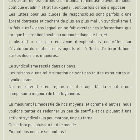
de structures, est parfois d’un étonnant mimétisme avec le monde
politique et administratif auxquels il est parfois censé s’opposer.
Les luttes pour les places de responsables sont parfois d’une
âpreté douteuse et cachent de plus en plus mal un syndicalisme à
la fois « usé» dans lequel on ne fait circuler des informations que
lorsque la direction locale ou nationale donne le top, et
« abstrait » car peu en veine d’explications concrètes sur
l’évolution du quotidien des agents et d’efforts d’interprétations
sur les décisions majeures.
Le syndicalisme recule dans ce pays.
Les raisons d’une telle situation ne sont pas toutes extérieures au
syndicalisme.
Nul ne devrait s’en réjouir car il s’agit là du recul d’une
composante majeure de la citoyenneté.
En mesurant la modestie de nos moyens, et comme d’autres, nous
voulons tenter de redonner un peu de souffle et de piquant à une
activité syndicale un peu morose, un peu terne.
Ça ne fera pas plaisir à tout le monde.
En tout cas nous le souhaitons !