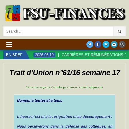
Search
for:
EN BREF
2026-06-19
CARRIÈRES ET RÉMUNÉRATIONS DANS LA FONCT
Trait d’Union n°61/16 semaine 17
Si ce message ne s’affiche pas correctement,
cliquez ici
Bonjour à toutes et à tous,
L’heure n’est ni à la résignation ni au découragement !
Nous persévérons dans la défense des collègues, en