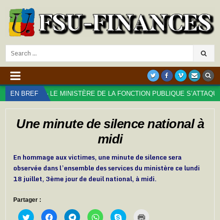
Search
for:
NIQUÉ – LE MINISTÈRE DE LA FONCTION PUBLIQUE S’ATTAQUE AUX D
EN BREF
Une minute de silence national à
midi
En hommage aux victimes, une minute de silence sera
observée dans l’ensemble des services du ministère ce lundi
18 juillet, 3ème jour de deuil national, à midi.
Partager :
C
C
C
C
C
C