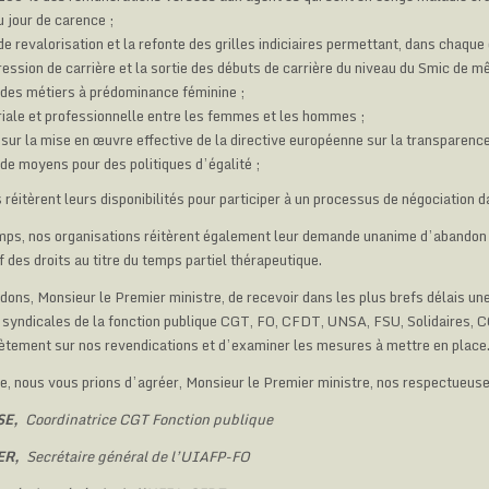
u jour de carence ;
 revalorisation et la refonte des grilles indiciaires permettant, dans chaque
ression de carrière et la sortie des débuts de carrière du niveau du Smic de 
 des métiers à prédominance féminine ;
riale et professionnelle entre les femmes et les hommes ;
sur la mise en œuvre effective de la directive européenne sur la transparence
e moyens pour des politiques d’égalité ;
réitèrent leurs disponibilités pour participer à un processus de négociation 
ps, nos organisations réitèrent également leur demande unanime d’abandon
f des droits au titre du temps partiel thérapeutique.
ns, Monsieur le Premier ministre, de recevoir dans les plus brefs délais un
 syndicales de la fonction publique CGT, FO, CFDT, UNSA, FSU, Solidaires, C
tement sur nos revendications et d’examiner les mesures à mettre en place
e, nous vous prions d’agréer, Monsieur le Premier ministre, nos respectueuse
SE,
Coordinatrice CGT Fonction publique
IER,
Secrétaire général de l’UIAFP-FO