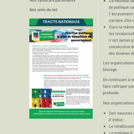
Nos syndicats partenaires
Ce nouveau tas
de politique s
Nos amis du net
l’écrasement d
carrière. Elle
TRACTS NATIONAUX
Dans le même t
les revalorisa
n’ont jamais p
consécutive de
des dizaines d
Les organisations
blocage.
En continuant à re
faire rattraper p
profonde.
Nos organisation
Des mesures sa
d’indice ;
Le rétablissem
Le maintien à