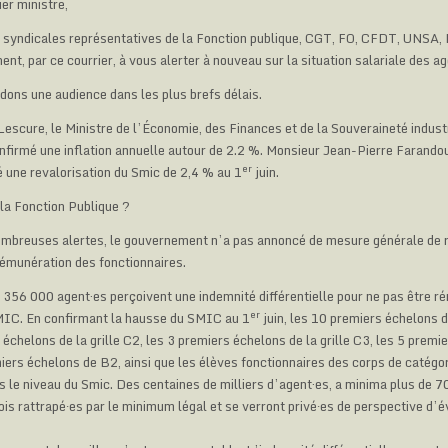
er ministre,
 syndicales représentatives de la Fonction publique, CGT, FO, CFDT, UNSA, F
nt, par ce courrier, à vous alerter à nouveau sur la situation salariale des ag
ns une audience dans les plus brefs délais.
escure, le Ministre de l’Économie, des Finances et de la Souveraineté industr
nfirmé une inflation annuelle autour de 2.2 %. Monsieur Jean-Pierre Farandou
er
é une revalorisation du Smic de 2,4 % au 1
juin.
 la Fonction Publique ?
ombreuses alertes, le gouvernement n’a pas annoncé de mesure générale de r
 rémunération des fonctionnaires.
 356 000 agent·es perçoivent une indemnité différentielle pour ne pas être r
er
IC. En confirmant la hausse du SMIC au 1
juin, les 10 premiers échelons de
 échelons de la grille C2, les 3 premiers échelons de la grille C3, les 5 premi
iers échelons de B2, ainsi que les élèves fonctionnaires des corps de catégor
 le niveau du Smic. Des centaines de milliers d’agent·es, a minima plus de 7
ois rattrapé∙es par le minimum légal et se verront privé∙es de perspective d’é