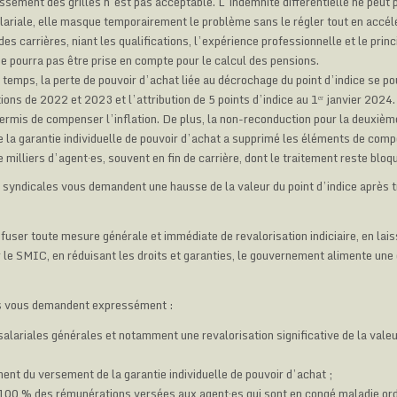
sement des grilles n’est pas acceptable. L’indemnité différentielle ne peut p
alariale, elle masque temporairement le problème sans le régler tout en accél
es carrières, niant les qualifications, l’expérience professionnelle et le pri
 ne pourra pas être prise en compte pour le calcul des pensions.
emps, la perte de pouvoir d’achat liée au décrochage du point d’indice se po
tions de 2022 et 2023 et l’attribution de 5 points d’indice au 1ᵉʳ janvier 202
ermis de compenser l’inflation. De plus, la non-reconduction pour la deuxiè
 la garantie individuelle de pouvoir d’achat a supprimé les éléments de com
e milliers d’agent∙es, souvent en fin de carrière, dont le traitement reste bloq
 syndicales vous demandent une hausse de la valeur du point d’indice après 
fuser toute mesure générale et immédiate de revalorisation indiciaire, en laiss
ar le SMIC, en réduisant les droits et garanties, le gouvernement alimente une
s vous demandent expressément :
lariales générales et notamment une revalorisation significative de la valeu
ent du versement de la garantie individuelle de pouvoir d’achat ;
 100 % des rémunérations versées aux agent·es qui sont en congé maladie ord