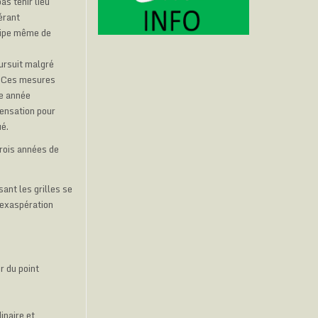
as tenir lieu
érant
ncipe même de
ursuit malgré
4. Ces mesures
me année
pensation pour
ué.
trois années de
ant les grilles se
 exaspération
r du point
inaire et