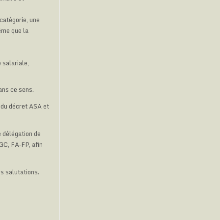
 catégorie, une
même que la
 salariale,
dans ce sens.
 du décret ASA et
e délégation de
GC, FA‑FP, afin
.
s salutations.