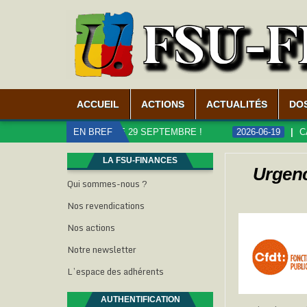
ACCUEIL
ACTIONS
ACTUALITÉS
DO
ON LE 29 SEPTEMBRE !
EN BREF
2026-06-19
CARRIÈRES ET RÉMUNÉ
LA FSU-FINANCES
Urgenc
Qui sommes-nous ?
Nos revendications
Nos actions
Notre newsletter
L’espace des adhérents
AUTHENTIFICATION