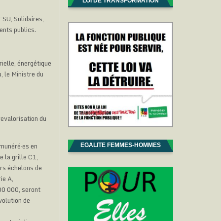
LOI DE TRANSFORMATION
SU, Solidaires,
ents publics.
ielle, énergétique
, le Ministre du
evalorisation du
émunéré∙es en
EGALITE FEMMES-HOMMES
 la grille C1,
ers échelons de
ie A,
00 000, seront
volution de