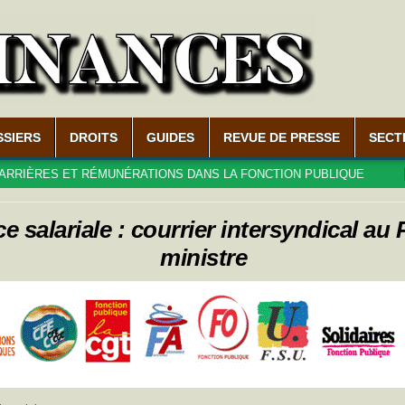
SSIERS
DROITS
GUIDES
REVUE DE PRESSE
SECT
RATIONS DANS LA FONCTION PUBLIQUE
2026-02-08
COMMUN
e salariale : courrier intersyndical au
ministre