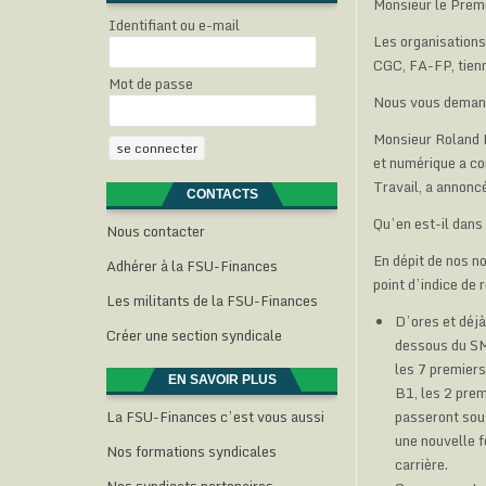
Monsieur le Premi
Identifiant ou e-mail
Les organisations
CGC, FA-FP, tienne
Mot de passe
Nous vous demando
Monsieur Roland L
et numérique a co
Travail, a annonc
CONTACTS
Qu’en est-il dans
Nous contacter
En dépit de nos n
Adhérer à la FSU-Finances
point d’indice de
Les militants de la FSU-Finances
D’ores et déjà
Créer une section syndicale
dessous du SM
les 7 premiers
EN SAVOIR PLUS
B1, les 2 prem
La FSU-Finances c’est vous aussi
passeront sous
une nouvelle f
Nos formations syndicales
carrière.