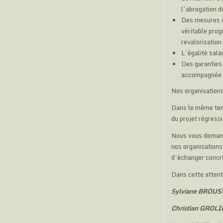
l’abrogation d
Des mesures de
véritable prog
revalorisation
L’égalité sala
Des garanties 
accompagnée d
Nos organisations 
Dans le même tem
du projet régressi
Nous vous demando
nos organisations
d’échanger concrè
Dans cette attent
Sylviane BROUS
Christian GROL