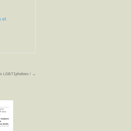
s et
 les LGBTIphobies ! →