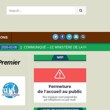
Search
for:
IONS
IQUÉ – LE MINISTÈRE DE LA FONCTION PUBLIQUE S’ATTAQUE AUX DR
NRP
 Premier