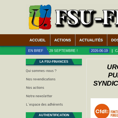
ACCUEIL
ACTIONS
ACTUALITÉS
DO
S, MOBILISATION LE 29 SEPTEMBRE !
EN BREF
2026-06-19
CARRIÈR
LA FSU-FINANCES
UR
Qui sommes-nous ?
PU
Nos revendications
SYNDIC
Nos actions
Notre newsletter
L’espace des adhérents
AUTHENTIFICATION