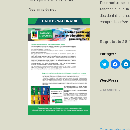
Nos syndicats partenaires
Pour mettre un te
fonction publique
Nos amis du net
décident d’une jo
compris la grève.
TRACTS NATIONAUX
Bagnolet le 28 
Partager :
C
C
l
l
l
i
i
i
q
q
u
u
e
e
WordPress:
z
z
p
p
chargement…
o
o
u
u
r
r
p
p
a
a
r
r
t
t
t
a
a
g
g
e
e
r
r
Communiqué des 
s
s