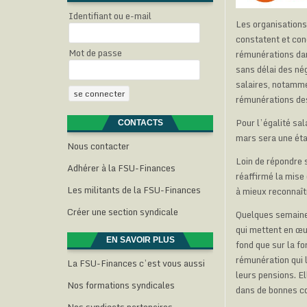
Identifiant ou e-mail
Les organisations
constatent et co
Mot de passe
rémunérations dan
sans délai des né
salaires, notamme
rémunérations des
Pour l’égalité sal
CONTACTS
mars sera une éta
Nous contacter
Loin de répondre s
Adhérer à la FSU-Finances
réaffirmé la mise 
Les militants de la FSU-Finances
à mieux reconnaît
Créer une section syndicale
Quelques semaines
qui mettent en œu
EN SAVOIR PLUS
fond que sur la f
rémunération qui l
La FSU-Finances c’est vous aussi
leurs pensions. El
Nos formations syndicales
dans de bonnes co