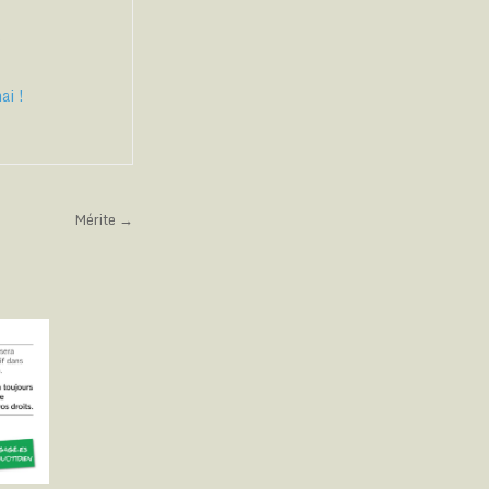
s
ai !
Mérite →