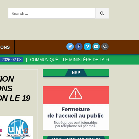
Search
for:
IONS
2-08
COMMUNIQUÉ – LE MINISTÈRE DE LA FONCTION PUBLIQUE S’A
NRP
ION
ONS
N LE 19