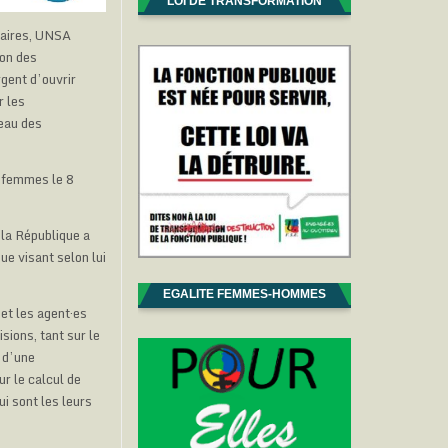
LOI DE TRANSFORMATION
daires, UNSA
on des
rgent d’ouvrir
r les
veau des
es femmes le 8
 la République a
que visant selon lui
EGALITE FEMMES-HOMMES
 et les agent·es
sions, tant sur le
 d’une
ur le calcul de
ui sont les leurs