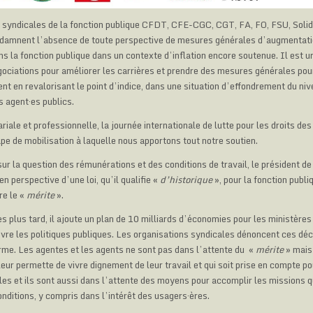
 syndicales de la fonction publique CFDT, CFE-CGC, CGT, FA, FO, FSU, Soli
ndamnent l’absence de toute perspective de mesures générales d’augmentati
s la fonction publique dans un contexte d’inflation encore soutenue. Il est u
gociations pour améliorer les carrières et prendre des mesures générales pou
nt en revalorisant le point d’indice, dans une situation d’effondrement du ni
 agent·es publics.
ariale et professionnelle, la journée internationale de lutte pour les droits d
pe de mobilisation à laquelle nous apportons tout notre soutien.
ur la question des rémunérations et des conditions de travail, le président de
en perspective d’une loi, qu’il qualifie «
d’historique
», pour la fonction publi
re le «
mérite
».
 plus tard, il ajoute un plan de 10 milliards d’économies pour les ministères
vre les politiques publiques. Les organisations syndicales dénoncent ces déci
orme. Les agentes et les agents ne sont pas dans l’attente du «
mérite
» mais
eur permette de vivre dignement de leur travail et qui soit prise en compte po
les et ils sont aussi dans l’attente des moyens pour accomplir les missions q
nditions, y compris dans l’intérêt des usagers·ères.