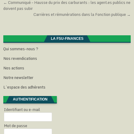
Navigation
← Communiqué – Hausse du prix des carburants : les agent.es publics ne
e
f
f
f
ê
n
e
e
e
t
doivent pas subir
de
ê
n
n
n
r
t
ê
ê
ê
e
Carrières et rémunérations dans la Fonction publique →
r
t
t
t
)
l’article
e
r
r
r
)
e
e
e
)
)
)
LA FSU-FINANCES
Qui sommes-nous ?
Nos revendications
Nos actions
Notre newsletter
L’espace des adhérents
AUTHENTIFICATION
Identifiant ou e-mail
Mot de passe