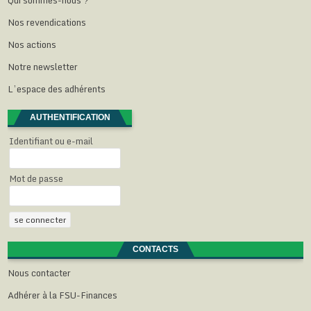
l
l
l
l
f
e
l
l
l
e
Nos revendications
f
e
e
e
n
e
f
f
f
ê
n
e
e
e
t
Nos actions
ê
n
n
n
r
t
ê
ê
ê
e
Notre newsletter
r
t
t
t
)
e
r
r
r
)
e
e
e
L’espace des adhérents
)
)
)
AUTHENTIFICATION
Identifiant ou e-mail
Mot de passe
CONTACTS
Nous contacter
Adhérer à la FSU-Finances