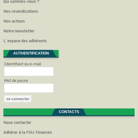
Qui sommes-nous ?
e
v
v
v
l
e
l
e
e
e
e
)
Nos revendications
l
l
l
l
f
e
l
l
l
e
f
e
e
e
n
Nos actions
e
f
f
f
ê
n
e
e
e
t
ê
n
n
n
r
Notre newsletter
t
ê
ê
ê
e
r
t
t
t
)
L’espace des adhérents
e
r
r
r
)
e
e
e
)
)
)
AUTHENTIFICATION
Identifiant ou e-mail
Mot de passe
CONTACTS
Nous contacter
Adhérer à la FSU-Finances