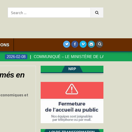
Search
for:
IONS
26-02-08
COMMUNIQUÉ – LE MINISTÈRE DE LA FONCTION PUBLIQUE
NRP
imés en
s économiques et