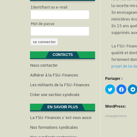
la recette mi
Identifiant ou e-mail
En envisageant
ministères éco
Mot de passe
En 15 ans quel
supprimés aux
La FSU-Financ
qualité et don
CONTACTS
fortement do
Nous contacter
projet de loi 
Adhérer à la FSU-Finances
Partager :
Les militants de la FSU-Finances
C
C
l
l
l
Créer une section syndicale
i
i
i
q
q
u
u
e
e
WordPress:
EN SAVOIR PLUS
z
z
p
p
chargement…
La FSU-Finances c’est vous aussi
o
o
u
u
r
r
Nos formations syndicales
p
p
a
a
r
r