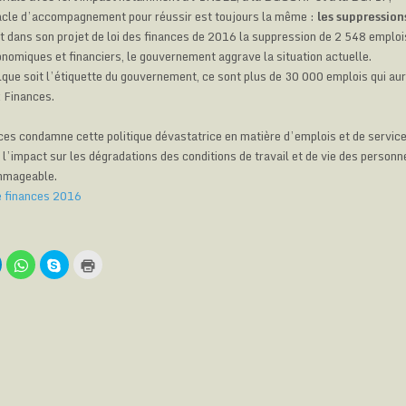
racle d’accompagnement pour réussir est toujours la même :
les suppression
 dans son projet de loi des finances de 2016 la suppression de 2 548 emplo
nomiques et financiers, le gouvernement aggrave la situation actuelle.
que soit l’étiquette du gouvernement, ce sont plus de 30 000 emplois qui aur
 Finances.
es condamne cette politique dévastatrice en matière d’emplois et de service
t l’impact sur les dégradations des conditions de travail et de vie des personn
mmageable.
de finances 2016
C
C
C
C
l
l
l
i
i
i
q
q
q
q
u
u
u
u
e
e
e
e
z
z
z
r
p
p
p
p
o
o
o
o
u
u
u
u
r
r
r
r
p
p
p
i
a
a
a
m
r
r
r
p