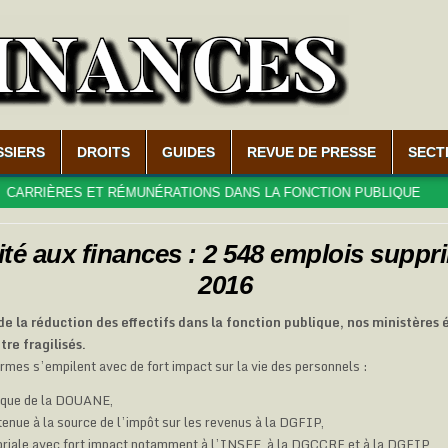
SSIERS
DROITS
GUIDES
REVUE DE PRESSE
SECT
IÈRES ET RÉMUNÉRATIONS DANS LA FONCTION PUBLIQUE
20
ité aux finances : 2 548 emplois suppr
2016
 de la réduction des effectifs dans la fonction publique, nos ministère
tre fragilisés.
ormes s’empilent avec de fort impact sur la vie des personnels :
gique de la DOUANE,
etenue à la source de l’impôt sur les revenus à la DGFIP,
toriale avec fort impact notamment à l’INSEE, à la DGCCRF et à la DGFIP,