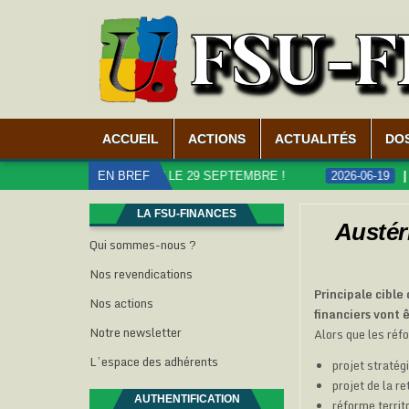
ACCUEIL
ACTIONS
ACTUALITÉS
DO
BLICS, MOBILISATION LE 29 SEPTEMBRE !
EN BREF
2026-06-19
CARR
LA FSU-FINANCES
Austér
Qui sommes-nous ?
Nos revendications
Principale cible
Nos actions
financiers vont ê
Notre newsletter
Alors que les réf
L’espace des adhérents
projet straté
projet de la r
AUTHENTIFICATION
réforme terri