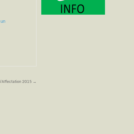
 un
/Affectation 2015 →